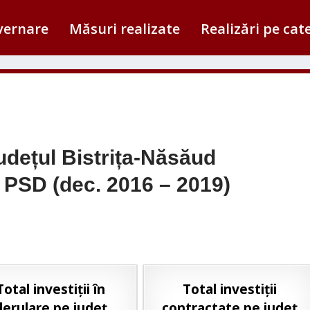
vernare
Măsuri realizate
Realizări pe cat
 județul Bistrița-Năsăud
 PSD (dec. 2016 – 2019)
Total investiții în
Total investiții
derulare pe județ
contractate pe județ