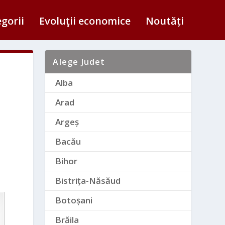
egorii
Evoluţii economice
Noutăți
Alege Judet
Alba
Arad
Argeș
Bacău
Bihor
Bistrița-Năsăud
Botoșani
Brăila