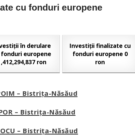
izate cu fonduri europene
vestiții în derulare
Investiții finalizate cu
 fonduri europene
fonduri europene 0
1,412,294,837 ron
ron
 POIM – Bistrița-Năsăud
 POR – Bistrița-Năsăud
 POCU – Bistrița-Năsăud