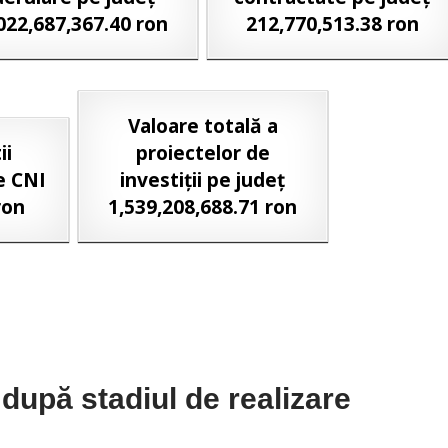
022,687,367.40 ron
212,770,513.38 ron
Valoare totală a
ii
proiectelor de
e CNI
investiții pe județ
ron
1,539,208,688.71 ron
e după stadiul de realizare