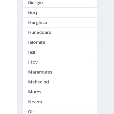
Giurgiu
Gorj
Harghita
Hunedoara
Ialomița
Iași
Ilfov
Maramureș
Mehedinți
Mureș
Neamț
Olt