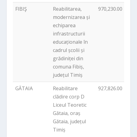
FIBIŞ
Reabilitarea,
970,230.00
P
modernizarea și
echiparea
infrastructurii
educaționale în
cadrul școlii și
grădiniței din
comuna Fibiș,
județul Timiș
GĂTAIA
Reabilitare
927,826.00
P
clădire corp D
Liceul Teoretic
Gătaia, oraș
Gătaia, județul
Timiș