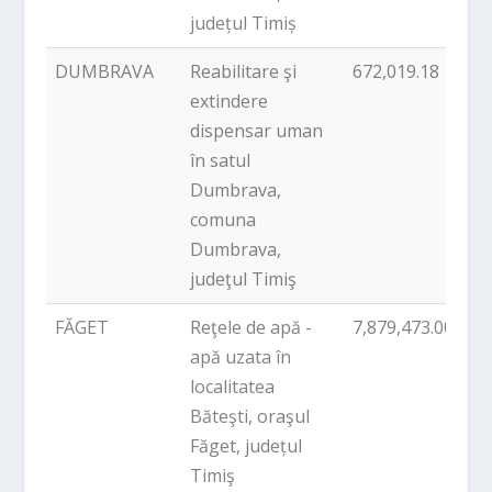
județul Timiș
DUMBRAVA
Reabilitare şi
672,019.18
P
extindere
dispensar uman
în satul
Dumbrava,
comuna
Dumbrava,
judeţul Timiş
FĂGET
Reţele de apă -
7,879,473.00
P
apă uzata în
localitatea
Băteşti, oraşul
Făget, județul
Timiş