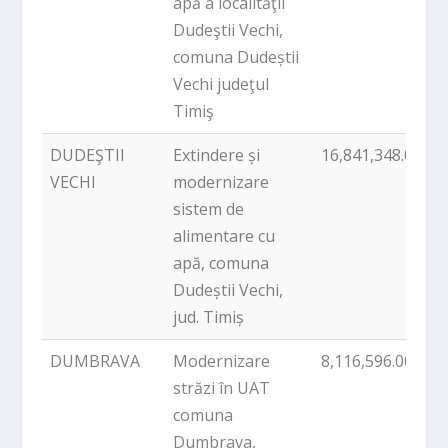
apă a localităţii
Dudeştii Vechi,
comuna Dudeștii
Vechi judeţul
Timiş
DUDEŞTII
Extindere și
16,841,348.00
P
VECHI
modernizare
sistem de
alimentare cu
apă, comuna
Dudeștii Vechi,
jud. Timiș
DUMBRAVA
Modernizare
8,116,596.00
P
străzi în UAT
comuna
Dumbrava,