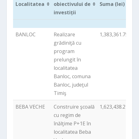
Localitatea
obiectivului de
Suma (lei)
i
investiții
Localitatea
Denumirea
Suma (lei)
BANLOC
Realizare
1,383,361.75
P
obiectivului de
i
grădiniţă cu
investiții
program
prelungit în
localitatea
Banloc, comuna
Banloc, judeţul
Timiş
BEBA VECHE
Construire şcoală
1,623,438.21
P
cu regim de
înălţime P+1E în
localitatea Beba