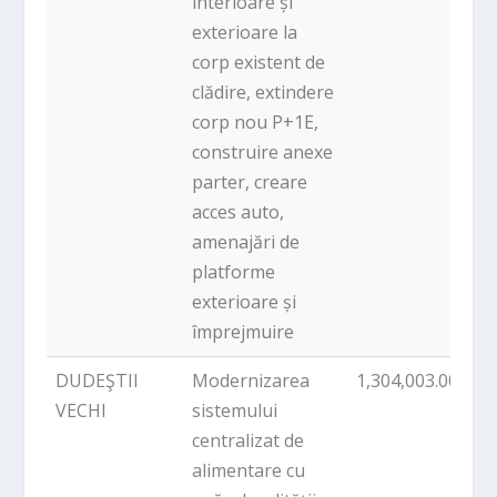
interioare și
exterioare la
corp existent de
clădire, extindere
corp nou P+1E,
construire anexe
parter, creare
acces auto,
amenajări de
platforme
exterioare și
împrejmuire
DUDEŞTII
Modernizarea
1,304,003.00
P
VECHI
sistemului
centralizat de
alimentare cu