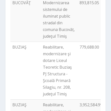
BUCOVĂŢ
Modernizarea
893,815.05
P
sistemului de
iluminat public
stradal din
comuna Bucovăț,
judeţul Timiş
BUZIAŞ
Reabilitare,
779,688.00
P
modernizare şi
dotare Liceul
Teoretic Buziaş
PJ Structura -
Şcoală Primară
Silagiu, nr. 208,
judeţul Timiş
BUZIAŞ
Reabilitare,
3,952,584.99
P