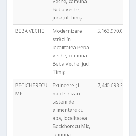
Veche, comuna
Beba Veche,
județul Timiș
BEBA VECHE
Modernizare
5,163,970.00
P
străzi în
localitatea Beba
Veche, comuna
Beba Veche, jud.
Timiș
BECICHERECU
Extindere și
7,440,693.27
P
MIC
modernizare
sistem de
alimentare cu
apă, localitatea
Becicherecu Mic,
comuna