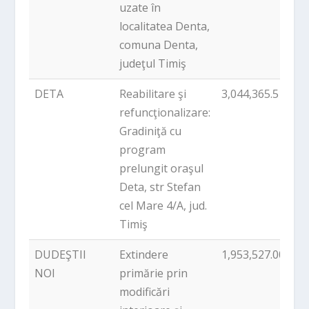
uzate în
localitatea Denta,
comuna Denta,
judeţul Timiş
DETA
Reabilitare şi
3,044,365.51
P
refuncţionalizare:
Gradiniţă cu
program
prelungit oraşul
Deta, str Stefan
cel Mare 4/A, jud.
Timiş
DUDEŞTII
Extindere
1,953,527.00
P
NOI
primărie prin
modificări