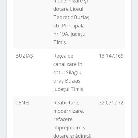
modernizare şi
dotare Liceul
Teoretic Buziaş,
str. Principală
nr.19A, judeţul
Timiş
BUZIAŞ
Reţea de
13,147,169.00
P
canalizare în
satul Silagiu,
oraș Buziaș,
judeţul Timiş
CENEI
Reabilitare,
320,712.72
P
modernizare,
refacere
împrejmuire și
dotare grădiniță