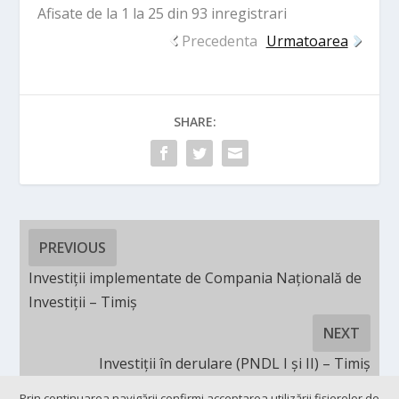
Afisate de la 1 la 25 din 93 inregistrari
Precedenta
Urmatoarea
SHARE:
PREVIOUS
Investiții implementate de Compania Națională de
Investiții – Timiș
NEXT
Investiții în derulare (PNDL I și II) – Timiș
Prin continuarea navigării confirmi acceptarea utilizării fişierelor de