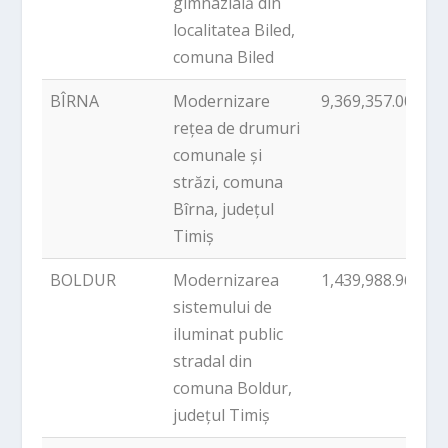
gimnazială din
localitatea Biled,
comuna Biled
BÎRNA
Modernizare
9,369,357.00
P
rețea de drumuri
comunale și
străzi, comuna
Bîrna, județul
Timiș
BOLDUR
Modernizarea
1,439,988.96
P
sistemului de
iluminat public
stradal din
comuna Boldur,
județul Timiș