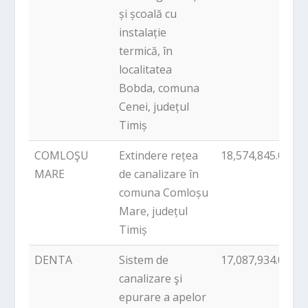
și școală cu
instalație
termică, în
localitatea
Bobda, comuna
Cenei, județul
Timiș
COMLOŞU
Extindere rețea
18,574,845.00
P
MARE
de canalizare în
comuna Comloșu
Mare, județul
Timiș
DENTA
Sistem de
17,087,934.00
P
canalizare şi
epurare a apelor