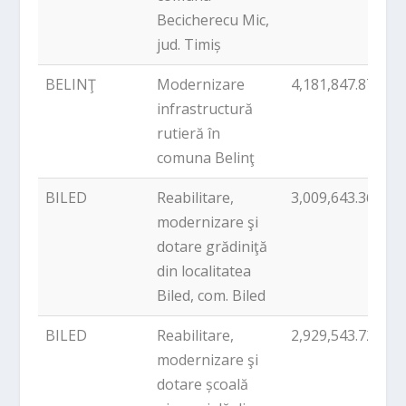
Becicherecu Mic,
jud. Timiș
BELINŢ
Modernizare
4,181,847.87
P
infrastructură
rutieră în
comuna Belinţ
BILED
Reabilitare,
3,009,643.36
P
modernizare şi
dotare grădiniţă
din localitatea
Biled, com. Biled
BILED
Reabilitare,
2,929,543.72
P
modernizare şi
dotare școală