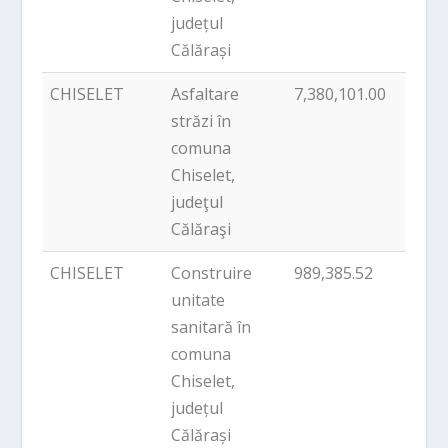
județul
Călărași
CHISELET
Asfaltare
7,380,101.00
PNDL
străzi în
comuna
Chiselet,
judeţul
Călăraşi
CHISELET
Construire
989,385.52
PNDL
unitate
sanitară în
comuna
Chiselet,
județul
Călărași