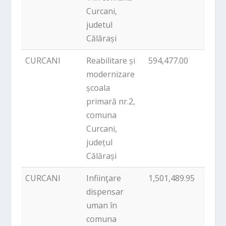
Curcani,
judetul
Călărași
CURCANI
Reabilitare și
594,477.00
PNDL
modernizare
școala
primară nr.2,
comuna
Curcani,
județul
Călărași
CURCANI
Infiinţare
1,501,489.95
PNDL
dispensar
uman în
comuna