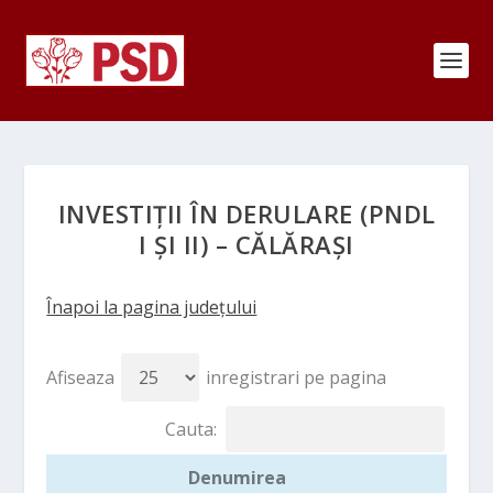
INVESTIȚII ÎN DERULARE (PNDL
I ȘI II) – CĂLĂRAȘI
Înapoi la pagina județului
Afiseaza
inregistrari pe pagina
Cauta:
Denumirea