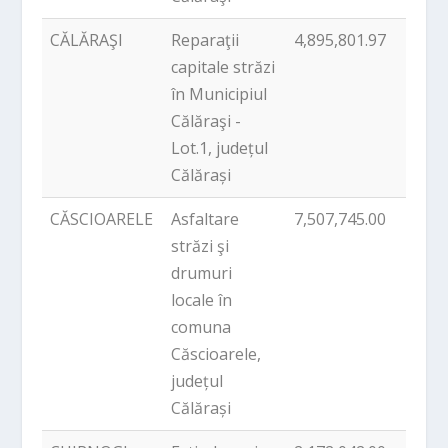
CĂLĂRAŞI
Reparaţii
4,895,801.97
PNDL
capitale străzi
în Municipiul
Călăraşi -
Lot.1, județul
Călărași
CĂSCIOARELE
Asfaltare
7,507,745.00
PNDL
străzi şi
drumuri
locale în
comuna
Căscioarele,
județul
Călărași