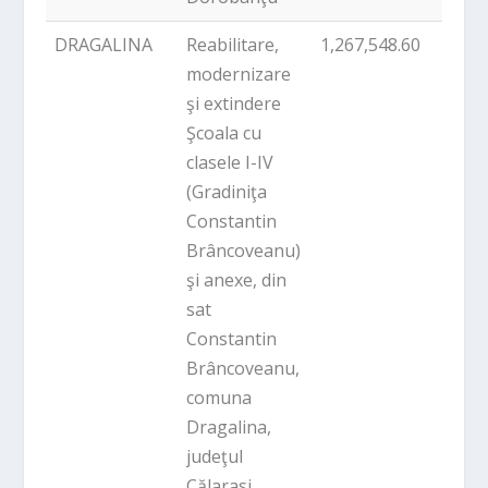
DRAGALINA
Reabilitare,
1,267,548.60
PNDL
modernizare
şi extindere
Şcoala cu
clasele I-IV
(Gradiniţa
Constantin
Brâncoveanu)
şi anexe, din
sat
Constantin
Brâncoveanu,
comuna
Dragalina,
judeţul
Călarasi