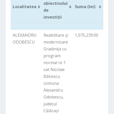
obiectivului
Pro
Localitatea
Suma (lei)
de
inves
investiții
Localitatea
Denumirea
Suma (lei)
Pro
ALEXANDRU
Reabilitare şi
1,075,239.00
PNDL
obiectivului
inves
ODOBESCU
modernizare
de
Gradiniţa cu
investiții
program
normal nr.1
sat Nicolae
Bălcescu
comuna
Alexandru
Odobescu,
județul
Călărași