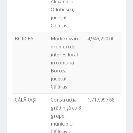
Alexandru
Odobescu,
județul
Călărași
BORCEA
Modernizare
4,946,220.00
PNDL
drumuri de
interes local
în comuna
Borcea,
județul
Călărași
CĂLĂRAŞI
Construcţia
1,717,997.68
PNDL
grădiniţă cu 8
grupe,
municipiul
Călăraşi