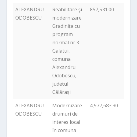
ALEXANDRU
Reabilitare şi
857,531.00
PNDL
ODOBESCU
modernizare
Gradiniţa cu
program
normal nr.3
Galatui,
comuna
Alexandru
Odobescu,
județul
Călărași
ALEXANDRU
Modernizare
4,977,683.30
PNDL
ODOBESCU
drumuri de
interes local
în comuna