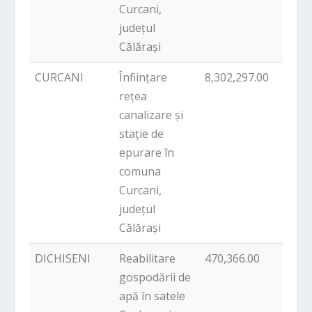
Curcani,
județul
Călărași
CURCANI
Înființare
8,302,297.00
PNDL
rețea
canalizare și
stație de
epurare în
comuna
Curcani,
județul
Călărași
DICHISENI
Reabilitare
470,366.00
PNDL
gospodării de
apă în satele