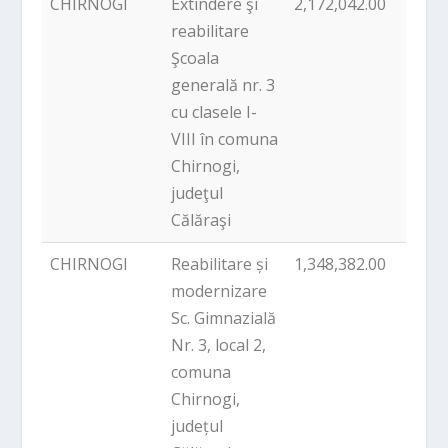
CHIRNOGI
Extindere şi
2,172,042.00
PNDL
reabilitare
Şcoala
generală nr. 3
cu clasele I-
VIII în comuna
Chirnogi,
judeţul
Călăraşi
CHIRNOGI
Reabilitare și
1,348,382.00
PNDL
modernizare
Sc. Gimnazială
Nr. 3, local 2,
comuna
Chirnogi,
județul