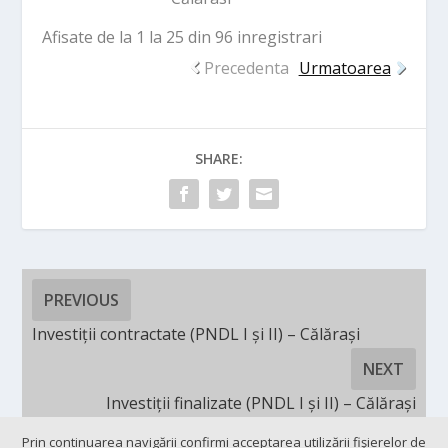
Afisate de la 1 la 25 din 96 inregistrari
Precedenta
Urmatoarea
SHARE:
PREVIOUS
Investiții contractate (PNDL I și II) – Călărași
NEXT
Investiții finalizate (PNDL I și II) – Călărași
Prin continuarea navigării confirmi acceptarea utilizării fişierelor de