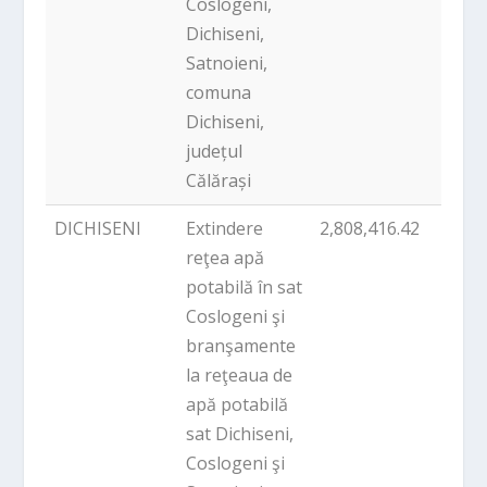
Coslogeni,
Dichiseni,
Satnoieni,
comuna
Dichiseni,
județul
Călărași
DICHISENI
Extindere
2,808,416.42
PNDL
reţea apă
potabilă în sat
Coslogeni şi
branşamente
la reţeaua de
apă potabilă
sat Dichiseni,
Coslogeni şi