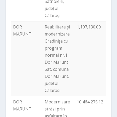
Satnoieni,
județul
Călărași
DOR
Reabilitare şi
1,107,130.00
PNDL
MĂRUNT
modernizare
Grădiniţa cu
program
normal nr.1
Dor Mărunt
Sat, comuna
Dor Mărunt,
judeţul
Călarasi
DOR
Modernizare
10,464,275.12
PNDL
MĂRUNT
străzi prin
asfaltare în