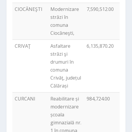
CIOCĂNEŞTI
Modernizare
7,590,512.00
PNDL
străzi în
comuna
Ciocăneşti,
CRIVAŢ
Asfaltare
6,135,870.20
PNDL
străzi şi
drumuri în
comuna
Crivăţ, județul
Călărași
CURCANI
Reabilitare și
984,724.00
PNDL
modernizare
școala
gimnazială nr.
1 în comuna