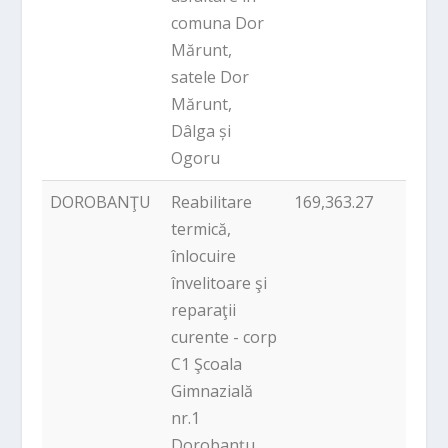
comuna Dor
Mărunt,
satele Dor
Mărunt,
Dâlga și
Ogoru
DOROBANŢU
Reabilitare
169,363.27
PNDL
termică,
înlocuire
învelitoare şi
reparaţii
curente - corp
C1 Şcoala
Gimnazială
nr.1
Dorobanţu