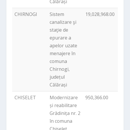
Călărași
CHIRNOGI
Sistem
19,028,968.00
PNDL
canalizare şi
staţie de
epurare a
apelor uzate
menajere în
comuna
Chirnogi,
județul
Călărași
CHISELET
Modernizare
950,366.00
PNDL
și reabilitare
Grădinița nr. 2
în comuna
Chiselet,