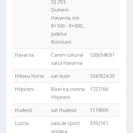
DJ 293,
Dumeni
Havarna, km
8+100 - 9+000,
judetul
Botosani
Havarna
Camin cultural
1266948.81
satul Havarna
Hiliseu Horia
sat Iezer
1047824.39
Hlipiceni
Biserica comna
1727166
Hlipiceni
Hudesti
sat Hudesti
1174909
Lozna
sala de sport
3392161
scolara