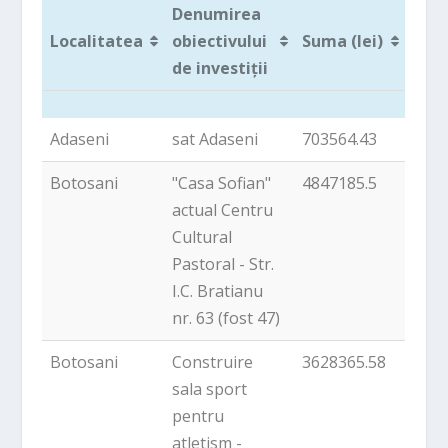
Denumirea
Localitatea
obiectivului
Suma (lei)
de investiții
Localitatea
Denumirea
Suma (lei)
Adaseni
sat Adaseni
703564.43
obiectivului
de investiții
Botosani
"Casa Sofian"
4847185.5
actual Centru
Cultural
Pastoral - Str.
I.C. Bratianu
nr. 63 (fost 47)
Botosani
Construire
3628365.58
sala sport
pentru
atletism -