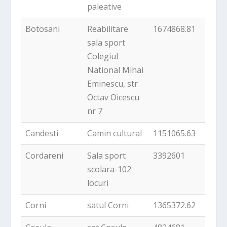
paleative
Botosani
Reabilitare
1674868.81
sala sport
Colegiul
National Mihai
Eminescu, str
Octav Oicescu
nr 7
Candesti
Camin cultural
1151065.63
Cordareni
Sala sport
3392601
scolara-102
locuri
Corni
satul Corni
1365372.62