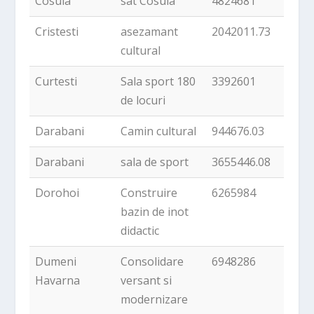
Cosula
sat Cosula
4824681
Cristesti
asezamant
2042011.73
cultural
Curtesti
Sala sport 180
3392601
de locuri
Darabani
Camin cultural
944676.03
Darabani
sala de sport
3655446.08
Dorohoi
Construire
6265984
bazin de inot
didactic
Dumeni
Consolidare
6948286
Havarna
versant si
modernizare