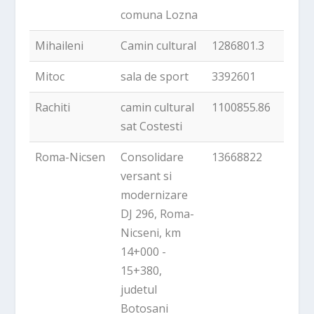
comuna Lozna
Mihaileni
Camin cultural
1286801.3
Mitoc
sala de sport
3392601
Rachiti
camin cultural
1100855.86
sat Costesti
Roma-Nicsen
Consolidare
13668822
versant si
modernizare
DJ 296, Roma-
Nicseni, km
14+000 -
15+380,
judetul
Botosani