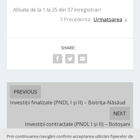
Afisate de la 1 la 25 din 37 inregistrari
Precedenta
Urmatoarea
SHARE:
PREVIOUS
Investiții finalizate (PNDL I și II) – Bistrița-Năsăud
NEXT
Investiții contractate (PNDL I și II) – Botoșani
Prin continuarea navigării confirmi acceptarea utilizării fişierelor de