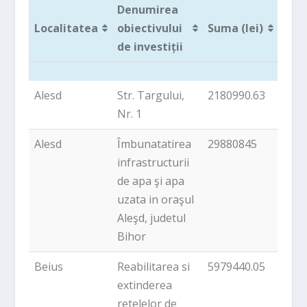
Denumirea
Localitatea
obiectivului
Suma (lei)
de investiții
Localitatea
Denumirea
Suma (lei)
Alesd
Str. Targului,
2180990.63
obiectivului
Nr. 1
de investiții
Alesd
Îmbunatatirea
29880845
infrastructurii
de apa şi apa
uzata in oraşul
Aleşd, judetul
Bihor
Beius
Reabilitarea si
5979440.05
extinderea
retelelor de