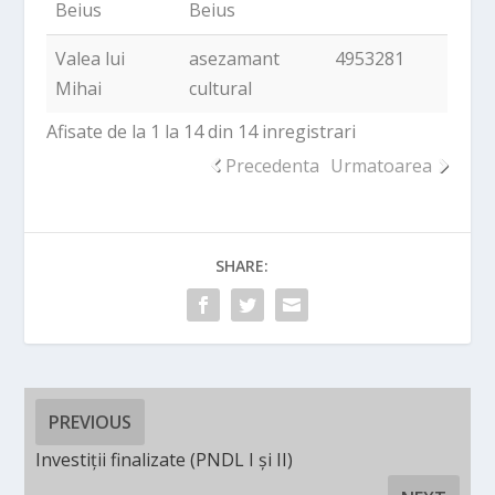
Beius
Beius
Valea lui
asezamant
4953281
Mihai
cultural
Afisate de la 1 la 14 din 14 inregistrari
Precedenta
Urmatoarea
SHARE:
PREVIOUS
Investiții finalizate (PNDL I și II)