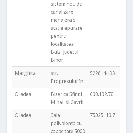
sistem nou de
canalizare
menajera si
statie epurare
pentru
localitatea
Bulz, judetul
Bihor
Marghita
str.
5228144.93
Progresului fn
Oradea
Biserica Sfintii
638.132,78
Mihail si Gavril
Oradea
Sala
75325113.7
polivalenta cu
capacitate 5000