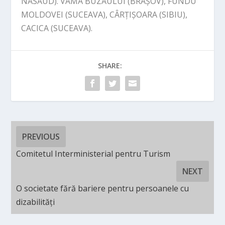
NĂSĂUD). VAMA BUZĂULUI (BRAȘOV), FUNDU
MOLDOVEI (SUCEAVA), CÂRȚIȘOARA (SIBIU),
CACICA (SUCEAVA).
SHARE:
PREVIOUS
Comitetul Interministerial pentru Turism
NEXT
O societate fără bariere pentru persoanele cu
dizabilități