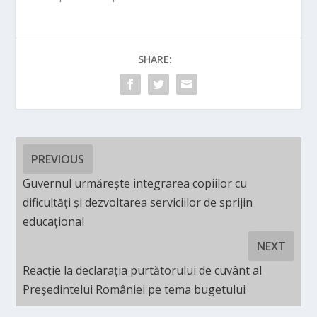
SHARE:
PREVIOUS
Guvernul urmărește integrarea copiilor cu
dificultăți și dezvoltarea serviciilor de sprijin
educațional
NEXT
Reacție la declarația purtătorului de cuvânt al
Președintelui României pe tema bugetului