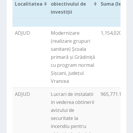
Localitatea
obiectivului de
Suma (lei)
investiții
Localitatea
Denumirea
Suma (lei)
ADJUD
Modernizare
1,154,020.00
obiectivului de
(realizare grupuri
investiții
sanitare) Școala
primară și Grădiniță
cu program normal
Șișcani, județul
Vrancea
ADJUD
Lucrari de instalatii
965,771.18
in vederea obtinerii
avizului de
securitate la
incendiu pentru