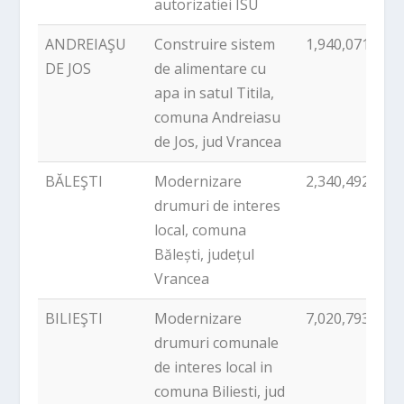
autorizatiei ISU
ANDREIAŞU
Construire sistem
1,940,071.46
DE JOS
de alimentare cu
apa in satul Titila,
comuna Andreiasu
de Jos, jud Vrancea
BĂLEŞTI
Modernizare
2,340,492.90
drumuri de interes
local, comuna
Bălești, județul
Vrancea
BILIEŞTI
Modernizare
7,020,793.23
drumuri comunale
de interes local in
comuna Biliesti, jud