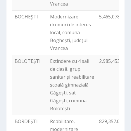
Vrancea
BOGHEŞTI
Modernizare
5,465,078.00
drumuri de interes
local, comuna
Boghești, județul
Vrancea
BOLOTEŞTI
Extindere cu 4 săli
2,985,453.00
de clasă, grup
sanitar și reabilitare
școală gimnazială
Găgești, sat
Găgești, comuna
Bolotești
BORDEŞTI
Reabilitare,
829,357.00
modernizare