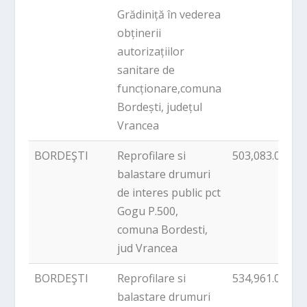
Grădiniță în vederea
obținerii
autorizațiilor
sanitare de
funcționare,comuna
Bordești, județul
Vrancea
BORDEŞTI
Reprofilare si
503,083.00
balastare drumuri
de interes public pct
Gogu P.500,
comuna Bordesti,
jud Vrancea
BORDEŞTI
Reprofilare si
534,961.00
balastare drumuri