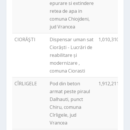
epurare si extindere
retea de apa in
comuna Chiojdeni,
jud Vrancea
CIORĂŞTI
Dispensar uman sat
1,010,310.00
Ciorăști - Lucrări de
reabilitare și
modernizare ,
comuna Ciorasti
CÎRLIGELE
Pod din beton
1,912,211.00
armat peste piraul
Dalhauti, punct
Chiru, comuna
Cîrligele, jud
Vrancea