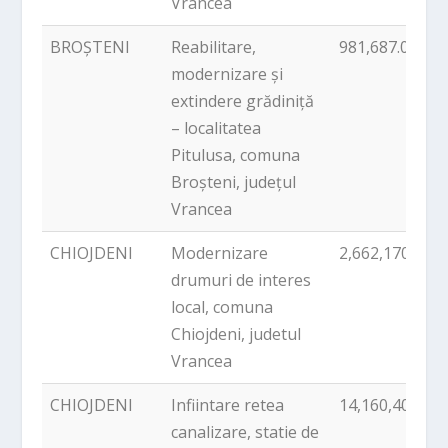
Vrancea
BROȘTENI
Reabilitare,
981,687.00
modernizare și
extindere grădiniță
– localitatea
Pitulusa, comuna
Broșteni, județul
Vrancea
CHIOJDENI
Modernizare
2,662,170.00
drumuri de interes
local, comuna
Chiojdeni, judetul
Vrancea
CHIOJDENI
Infiintare retea
14,160,405.00
canalizare, statie de