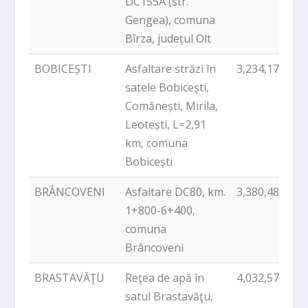
DC155A (str.
Gengea), comuna
Bîrza, județul Olt
BOBICEȘTI
Asfaltare străzi în
3,234,171.43
satele Bobicești,
Comănești, Mirila,
Leotești, L=2,91
km, comuna
Bobicești
BRÂNCOVENI
Asfaltare DC80, km.
3,380,480.92
1+800-6+400,
comuna
Brâncoveni
BRASTAVĂŢU
Reţea de apă în
4,032,578.00
satul Brastavăţu,