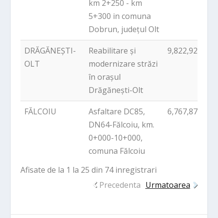
km 2+250 - km
5+300 in comuna
Dobrun, județul Olt
DRĂGĂNEȘTI-
Reabilitare și
9,822,927.45
OLT
modernizare străzi
în orașul
Drăgănești-Olt
FĂLCOIU
Asfaltare DC85,
6,767,879.56
DN64-Fălcoiu, km.
0+000-10+000,
comuna Fălcoiu
Afisate de la 1 la 25 din 74 inregistrari
Precedenta
Urmatoarea