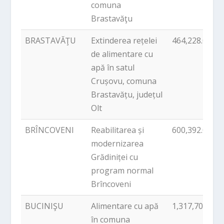
comuna
Brastavăţu
BRASTAVĂŢU
Extinderea rețelei
464,228.00
de alimentare cu
apă în satul
Crușovu, comuna
Brastavățu, județul
Olt
BRÎNCOVENI
Reabilitarea și
600,392.00
modernizarea
Grădiniței cu
program normal
Brîncoveni
BUCINIŞU
Alimentare cu apă
1,317,707.70
în comuna