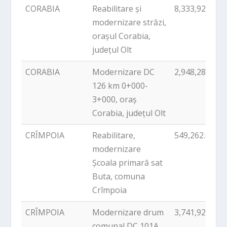
CORABIA
Reabilitare și
8,333,928.08
modernizare străzi,
orașul Corabia,
județul Olt
CORABIA
Modernizare DC
2,948,285.06
126 km 0+000-
3+000, oraș
Corabia, județul Olt
CRÎMPOIA
Reabilitare,
549,262.00
modernizare
Școala primară sat
Buta, comuna
Crîmpoia
CRÎMPOIA
Modernizare drum
3,741,920.87
comunal DC 101A,