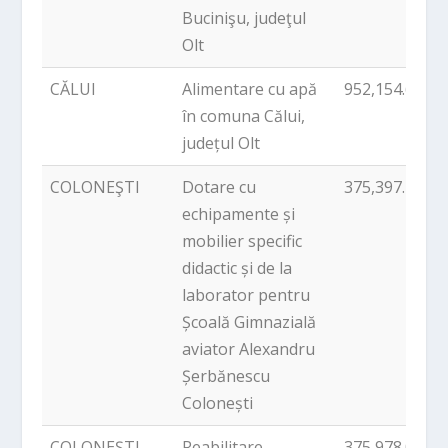
Bucinişu, judeţul
Olt
CĂLUI
Alimentare cu apă
952,154.62
în comuna Călui,
județul Olt
COLONEŞTI
Dotare cu
375,397.40
echipamente și
mobilier specific
didactic și de la
laborator pentru
Școală Gimnazială
aviator Alexandru
Șerbănescu
Colonești
COLONEŞTI
Reabilitare
375,978.00