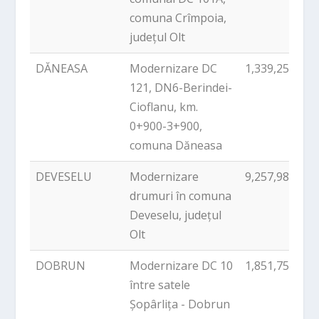
comuna Crîmpoia,
județul Olt
DĂNEASA
Modernizare DC
1,339,254.42
121, DN6-Berindei-
Cioflanu, km.
0+900-3+900,
comuna Dăneasa
DEVESELU
Modernizare
9,257,980.07
drumuri în comuna
Deveselu, județul
Olt
DOBRUN
Modernizare DC 10
1,851,759.99
între satele
Șopârlița - Dobrun