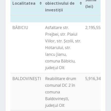
Localitatea
obiectivului de
(lei)
investiții
Localitatea
Denumirea
Suma
BĂBICIU
Asfaltare str.
2,195,557.86
obiectivului de
(lei)
Prejbei, str. Plaiul
investiții
Viilor, str. Școlii, str.
Hotarului, str.
Iancu Jianu,
comuna Băbiciu,
județul Olt
BALDOVINEȘTI
Reabilitare drum
5,916,344.04
comunal DC 2 în
comuna
Baldovinești,
județul Olt