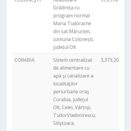
Grădinița cu
program normal
Maria Tudorache
din sat Mărunței,
comuna Colonești,
județul Olt
CORABIA
Sistem centralizat
3,373,201.10
de alimentare cu
apă şi canalizare a
localitaţilor
periurbane oraş
Corabia, judeţul
Olt, Celei, Vârtop,
TudorVladimirescu,
Siliştoara.