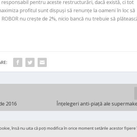
responsabil pentru aceste restructurări, dacă există, ci tot
maximiza profitul sunt dispuși să renunțe la oameni în loc să
 ROBOR nu crește de 2%, nicio bancă nu trebuie să plăteasc
RE:
 de 2016
Înțelegeri anti-piață ale supermake
 cookie, însă nu uita că poți modifica în orice moment setările acestor fişier