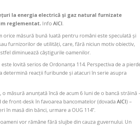
ețuri la energia electrică și gaz natural furnizate
egim reglementat.
Info
AICI
.
m orice măsură bună luată pentru români este speculată și
u furnizorilor de utilități, care, fără niciun motiv obiectiv,
 astfel diminuează câștigurile oamenilor.
este lovită serios de Ordonanța 114. Perspectiva de a pierd
 determină reacții furibunde și atacuri în serie asupra
, o măsură anunțată încă de acum 6 luni de o bancă străină 
ul de front-desk în favoarea bancomatelor (dovada
AICI
) –
eri în masă din bănci, urmare a OUG 114”.
e oameni vor rămâne fără slujbe din cauza guvernului. Un