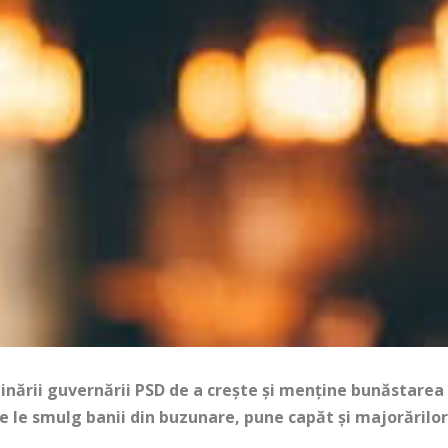
inării guvernării PSD de a crește și menține bunăstarea
e le smulg banii din buzunare, pune capăt și majorărilo