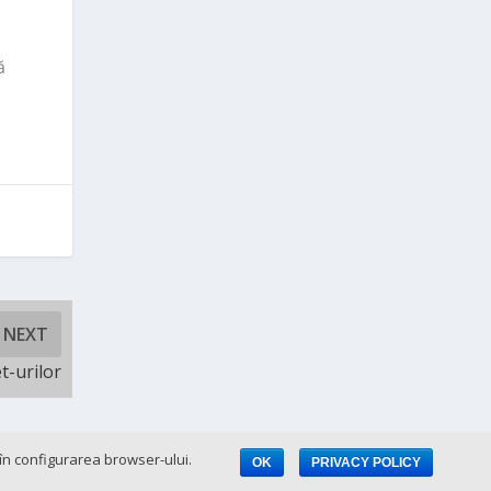
ă
NEXT
t-urilor
e în configurarea browser-ului.
OK
PRIVACY POLICY