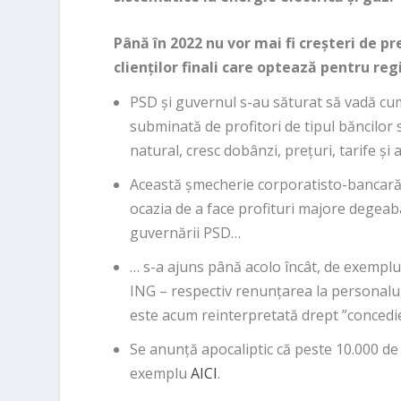
Până în 2022 nu vor mai fi creșteri de pr
clienților finali care optează pentru r
PSD și guvernul s-au săturat să vadă cu
subminată de profitori de tipul băncilor sa
natural, cresc dobânzi, prețuri, tarife și
Această șmecherie corporatisto-bancară 
ocazia de a face profituri majore degeaba
guvernării PSD…
… s-a ajuns până acolo încât, de exemplu
ING – respectiv renunțarea la personal
este acum reinterpretată drept ”concedi
Se anunță apocaliptic că peste 10.000 d
exemplu
AICI
.