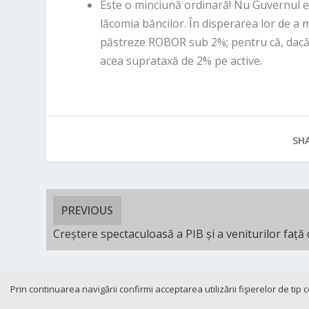
Este o minciună ordinară! Nu Guvernul e 
lăcomia băncilor. În disperarea lor de a 
păstreze ROBOR sub 2%; pentru că, dacă
acea suprataxă de 2% pe active.
SHA
PREVIOUS
Creștere spectaculoasă a PIB și a veniturilor față
Prin continuarea navigării confirmi acceptarea utilizării fişierelor de tip
Cookie-and-GDPR
Contact