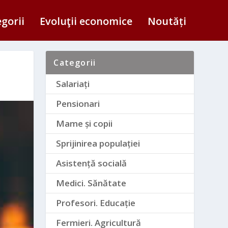
egorii
Evoluţii economice
Noutăți
Categorii
Salariați
Pensionari
Mame și copii
Sprijinirea populației
Asistență socială
Medici. Sănătate
Profesori. Educație
Fermieri. Agricultură