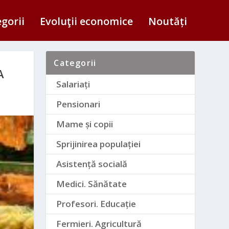
egorii
Evoluţii economice
Noutăți
Categorii
A
Salariați
Pensionari
Mame și copii
Sprijinirea populației
Asistență socială
Medici. Sănătate
Profesori. Educație
Fermieri. Agricultură