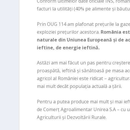
Conform ultimelor date oficiale INS, români
facturi la utilități (40% pe alimente și băutu
Prin OUG 114 am plafonat prețurile la gaze
exploziei prețurilor acestora.
România este
naturale din Uniunea Europeană și de ac
ieftine, de energie ieftină.
Astăzi am mai făcut un pas pentru creșterea
proaspătă, ieftină și sănătoasă pe masa a
agricol al României este ridicat – agricult
mai mult decât populația actuală a țării.
Pentru a putea produce mai mult și mai ieft
de Comerț Agroalimentar Unirea S.A – cu un
Agriculturii și Dezvoltării Rurale.