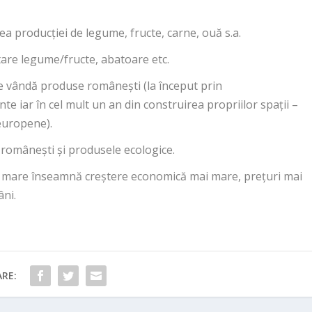
a producției de legume, fructe, carne, ouă s.a.
tare legume/fructe, abatoare etc.
se vândă produse românești (la început prin
te iar în cel mult un an din construirea propriilor spații –
 europene).
e românești și produsele ecologice.
 mare înseamnă creștere economică mai mare, prețuri mai
âni.
RE: