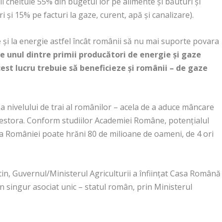
i cheltuie 55% din bugetul lor pe alimente și băuturi și
ri și 15% pe facturi la gaze, curent, apă și canalizare).
 și la energie astfel încât românii să nu mai suporte povara
 unul dintre primii producători de energie și gaze
est lucru trebuie să beneficieze și românii – de gaze
 nivelului de trai al românilor – acela de a aduce mâncare
cestora. Conform studiilor Academiei Române, potențialul
ura României poate hrăni 80 de milioane de oameni, de 4 ori
in, Guvernul/Ministerul Agriculturii a înființat Casa Română
 singur asociat unic – statul român, prin Ministerul