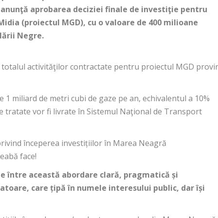
, anunţă aprobarea deciziei finale de investiţie pentru
idia (proiectul MGD), cu o valoare de 400 milioane
Mării Negre.
otalul activităţilor contractate pentru proiectul MGD provi
e 1 miliard de metri cubi de gaze pe an, echivalentul a 10%
 tratate vor fi livrate în Sistemul Naţional de Transport
privind începerea investițiilor în Marea Neagră
reabă face!
ne între această abordare clară, pragmatică și
toare, care țipă în numele interesului public, dar își