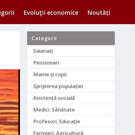
egorii
Evoluţii economice
Noutăți
Categorii
Salariați
Pensionari
Mame și copii
Sprijinirea populației
Asistență socială
Medici. Sănătate
Profesori. Educație
Fermieri. Agricultură