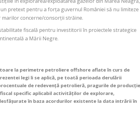
tițiile în explorarea/exploatarea gazelor din Marea Neagră
 un pretext pentru a forța guvernul României să nu limiteze
r marilor concerne/consorții străine.
tabilitate fiscală pentru investitorii în proiectele strategice
ntinentală a Mării Negre.
itoare la perimetre petroliere offshore aflate în curs de
rezentei legi li se aplică, pe toată perioada derulării
 procentuale de redevență petrolieră, pragurile de producți
scal specific aplicabil activităților de explorare,
sfășurate în baza acordurilor existente la data intrării în