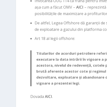
Invocarea OUG 114 ca frână pentru inves
așa cum a făcut OMV –
AICI
– reprezintă
posibilitățile de maximizare a profiturilo
De altfel, Legea Offshore dă garanții de s
de exploatare a gazului din platforma co
Art 18 al legii offshore:
Titularilor de acorduri petroliere refer
executare la data intrării în vigoare a p
acestora, nivelul de redevență, cotele
brută aferente acestor cote și regimul fi
dezvoltare, exploatare și abandonare de
vigoare a prezentei legi.
Dovada
AICI
.