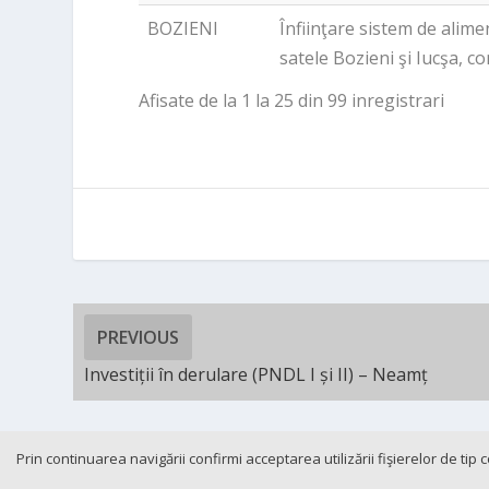
BOZIENI
Înfiinţare sistem de alime
satele Bozieni şi Iucşa, 
Afisate de la 1 la 25 din 99 inregistrari
PREVIOUS
Investiții în derulare (PNDL I și II) – Neamț
Prin continuarea navigării confirmi acceptarea utilizării fişierelor de tip
Cookie-and-GDPR
Contact