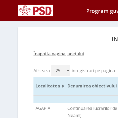
Program gu
IN
Înapoi la pagina județului
Afiseaza
inregistrari pe pagina
Localitatea
Denumirea obiectivului 
Localitatea
Denumirea obiectivului 
AGAPIA
Continuarea lucrărilor de
Neamţ