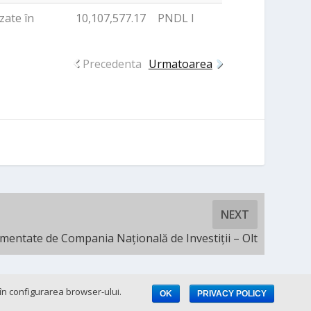
zate în
10,107,577.17
PNDL I
Precedenta
Urmatoarea
NEXT
lementate de Compania Națională de Investiții – Olt
e în configurarea browser-ului.
OK
PRIVACY POLICY