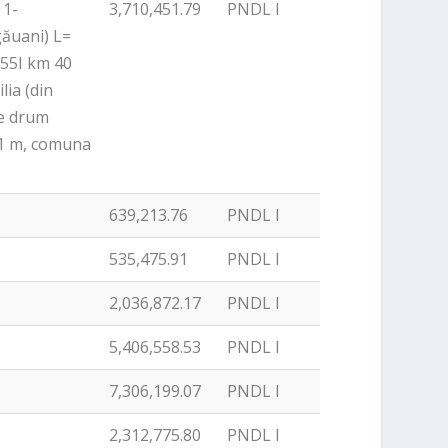
 1-
3,710,451.79
PNDL I
ăuani) L=
155I km 40
ia (din
re drum
81 m, comuna
639,213.76
PNDL I
535,475.91
PNDL I
2,036,872.17
PNDL I
5,406,558.53
PNDL I
7,306,199.07
PNDL I
2,312,775.80
PNDL I