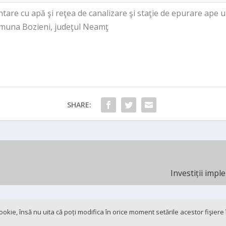
ntare cu apă şi reţea de canalizare şi staţie de epurare ape u
comuna Bozieni, judeţul Neamţ
SHARE:
Investiții imp
 cookie, însă nu uita că poți modifica în orice moment setările acestor fişier