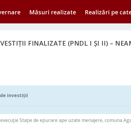
vernare
Măsuri realizate
Realizări pe cat
VESTIȚII FINALIZATE (PNDL I ȘI II) – NE
de investiții
de investiții
 execuţie Staţie de epurare ape uzate menajere, comuna Aga