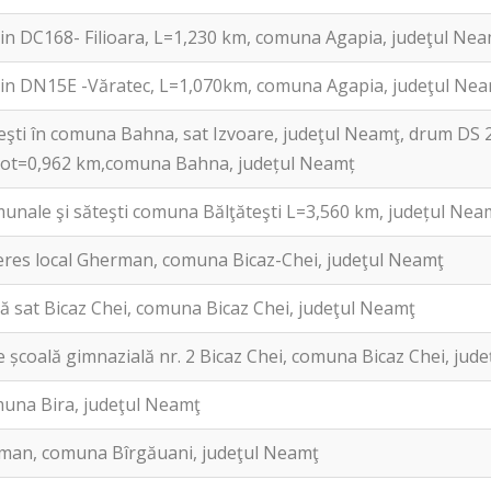
in DC168- Filioara, L=1,230 km, comuna Agapia, judeţul Ne
din DN15E -Văratec, L=1,070km, comuna Agapia, judeţul Ne
şti în comuna Bahna, sat Izvoare, judeţul Neamţ, drum DS 
 tot=0,962 km,comuna Bahna, județul Neamț
nale şi săteşti comuna Bălţăteşti L=3,560 km, județul Nea
res local Gherman, comuna Bicaz-Chei, judeţul Neamţ
ă sat Bicaz Chei, comuna Bicaz Chei, judeţul Neamţ
e școală gimnazială nr. 2 Bicaz Chei, comuna Bicaz Chei, jud
muna Bira, judeţul Neamţ
man, comuna Bîrgăuani, judeţul Neamţ