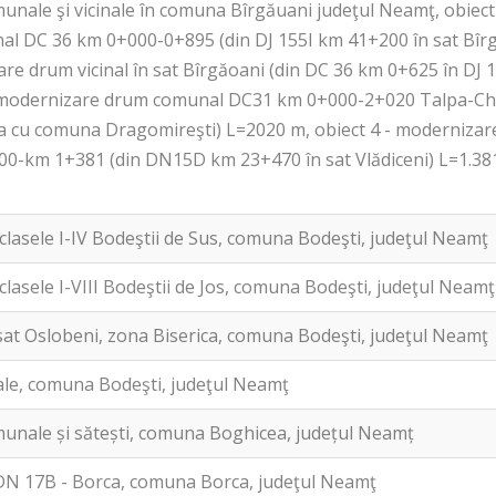
nale şi vicinale în comuna Bîrgăuani judeţul Neamţ, obiect
 DC 36 km 0+000-0+895 (din DJ 155I km 41+200 în sat Bîrg
re drum vicinal în sat Bîrgăoani (din DC 36 km 0+625 în DJ 
-modernizare drum comunal DC31 km 0+000-2+020 Talpa-Chil
ta cu comuna Dragomireşti) L=2020 m, obiect 4 - moderniza
0-km 1+381 (din DN15D km 23+470 în sat Vlădiceni) L=1.3
clasele I-IV Bodeştii de Sus, comuna Bodeşti, judeţul Neamţ
clasele I-VIII Bodeştii de Jos, comuna Bodeşti, judeţul Neamţ
sat Oslobeni, zona Biserica, comuna Bodeşti, judeţul Neamţ
le, comuna Bodeşti, judeţul Neamţ
nale și sătești, comuna Boghicea, județul Neamț
DN 17B - Borca, comuna Borca, judeţul Neamţ