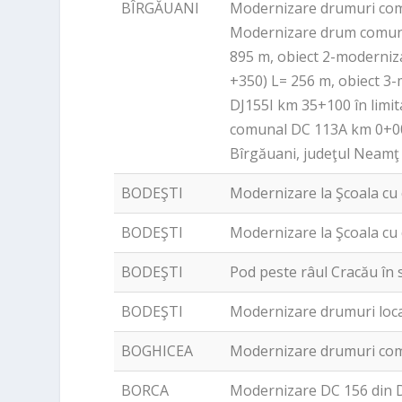
BÎRGĂUANI
Modernizare drumuri comu
Modernizare drum comunal
895 m, obiect 2-moderniza
+350) L= 256 m, obiect 3
DJ155I km 35+100 în limi
comunal DC 113A km 0+00
Bîrgăuani, judeţul Neamţ
BODEŞTI
Modernizare la Şcoala cu 
BODEŞTI
Modernizare la Şcoala cu 
BODEŞTI
Pod peste râul Cracău în 
BODEŞTI
Modernizare drumuri loca
BOGHICEA
Modernizare drumuri comu
BORCA
Modernizare DC 156 din 