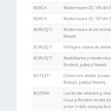
BORCA
Modernizare DC 196 din 
BORCA
Modernizare DC 197 din 
BORLEŞTI
Modernizare drum vicinal 
Neamț
BORLEŞTI
Înfiinţare sistem de alime
BORLEȘTI
Reabilitarea și moderniza
Borlești, județul Neamț
BOTEŞTI
Construire atelier Școala 
Boteşti, judeţul Neamţ
BOZIENI
Lucrări de refacere şi m
Iucşa şi Bozieni-strada Şco
la km 1+426, comuna Bozi