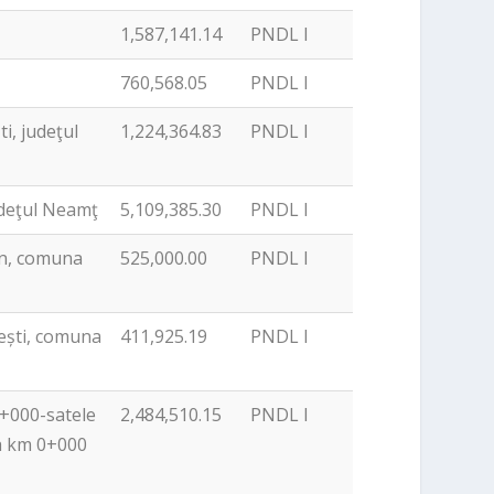
1,587,141.14
PNDL I
760,568.05
PNDL I
i, judeţul
1,224,364.83
PNDL I
judeţul Neamţ
5,109,385.30
PNDL I
ăn, comuna
525,000.00
PNDL I
rești, comuna
411,925.19
PNDL I
3+000-satele
2,484,510.15
PNDL I
 la km 0+000