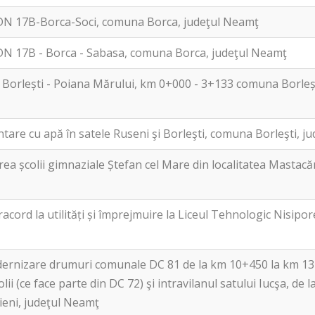
DN 17B-Borca-Soci, comuna Borca, judeţul Neamţ
DN 17B - Borca - Sabasa, comuna Borca, judeţul Neamţ
Borlești - Poiana Mărului, km 0+000 - 3+133 comuna Borleșt
ntare cu apă în satele Ruseni şi Borleşti, comuna Borleşti, 
rea școlii gimnaziale Ștefan cel Mare din localitatea Mastac
racord la utilități și împrejmuire la Liceul Tehnologic Nisipo
odernizare drumuri comunale DC 81 de la km 10+450 la km 1
lii (ce face parte din DC 72) şi intravilanul satului Iucşa, de
eni, judeţul Neamţ