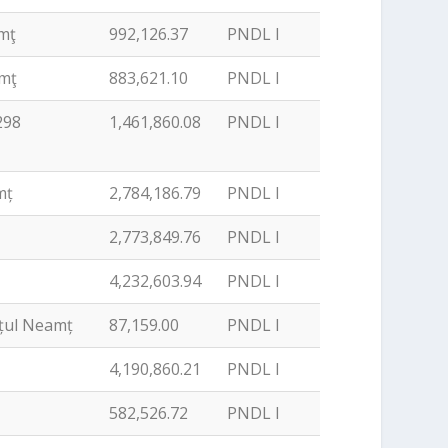
amţ
992,126.37
PNDL I
amţ
883,621.10
PNDL I
298
1,461,860.08
PNDL I
mț
2,784,186.79
PNDL I
2,773,849.76
PNDL I
4,232,603.94
PNDL I
ețul Neamț
87,159.00
PNDL I
4,190,860.21
PNDL I
582,526.72
PNDL I