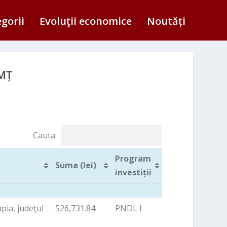
egorii
Evoluţii economice
Noutăți
AMȚ
Cauta:
Program
Suma (lei)
investiții
Suma (lei)
Program
pia, judeţul
526,731.84
PNDL I
investiții