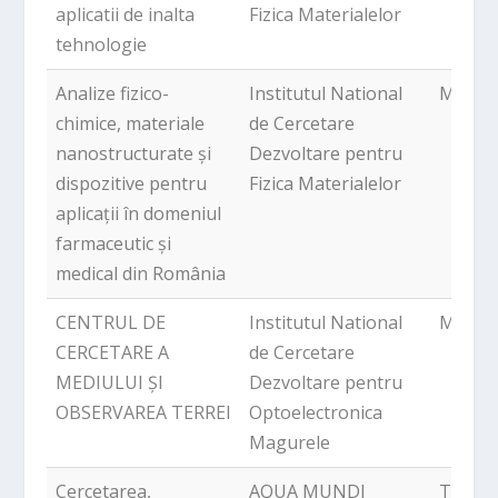
aplicatii de inalta
Fizica Materialelor
tehnologie
Analize fizico-
Institutul National
Magur
chimice, materiale
de Cercetare
nanostructurate și
Dezvoltare pentru
dispozitive pentru
Fizica Materialelor
aplicații în domeniul
farmaceutic și
medical din România
CENTRUL DE
Institutul National
Magur
CERCETARE A
de Cercetare
MEDIULUI ȘI
Dezvoltare pentru
OBSERVAREA TERREI
Optoelectronica
Magurele
Cercetarea,
AQUA MUNDI
Tunari