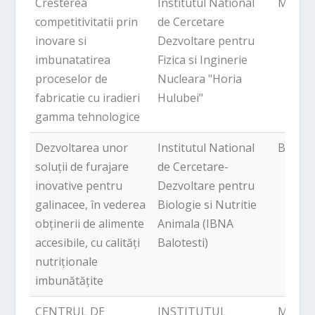
Cresterea
Institutul National
Magur
competitivitatii prin
de Cercetare
inovare si
Dezvoltare pentru
imbunatatirea
Fizica si Inginerie
proceselor de
Nucleara "Horia
fabricatie cu iradieri
Hulubei"
gamma tehnologice
Dezvoltarea unor
Institutul National
Balotes
soluții de furajare
de Cercetare-
inovative pentru
Dezvoltare pentru
galinacee, în vederea
Biologie si Nutritie
obținerii de alimente
Animala (IBNA
accesibile, cu calități
Balotesti)
nutriționale
imbunătățite
CENTRUL DE
INSTITUTUL
Magur