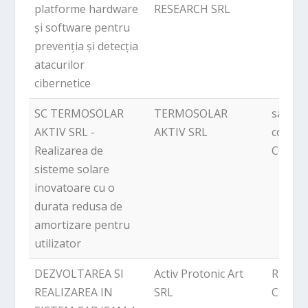
platforme hardware
RESEARCH SRL
și software pentru
prevenția și detecția
atacurilor
cibernetice
SC TERMOSOLAR
TERMOSOLAR
sat Pet
AKTIV SRL -
AKTIV SRL
com.
Realizarea de
Corbe
sisteme solare
inovatoare cu o
durata redusa de
amortizare pentru
utilizator
DEZVOLTAREA SI
Activ Protonic Art
Rudeni
REALIZAREA IN
SRL
Chitila