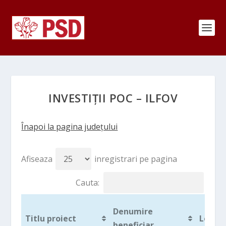
INVESTIȚII POC – ILFOV
Înapoi la pagina județului
Afiseaza
inregistrari pe pagina
Cauta:
Denumire
Titlu proiect
Locali
beneficiar