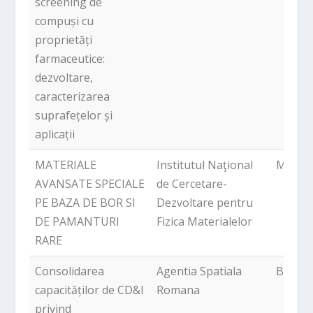
screening de
compuși cu
proprietăți
farmaceutice:
dezvoltare,
caracterizarea
suprafețelor și
aplicații
MATERIALE
Institutul Naţional
Magur
AVANSATE SPECIALE
de Cercetare-
PE BAZA DE BOR SI
Dezvoltare pentru
DE PAMANTURI
Fizica Materialelor
RARE
Consolidarea
Agentia Spatiala
Bucure
capacităților de CD&I
Romana
privind