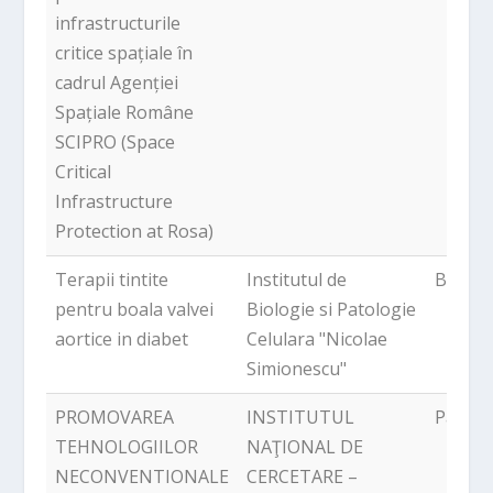
infrastructurile
critice spațiale în
cadrul Agenției
Spațiale Române
SCIPRO (Space
Critical
Infrastructure
Protection at Rosa)
Terapii tintite
Institutul de
Bucure
pentru boala valvei
Biologie si Patologie
aortice in diabet
Celulara "Nicolae
Simionescu"
PROMOVAREA
INSTITUTUL
Pantel
TEHNOLOGIILOR
NAŢIONAL DE
NECONVENTIONALE
CERCETARE –