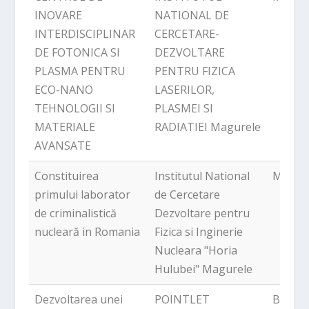
INOVARE
NATIONAL DE
INTERDISCIPLINAR
CERCETARE-
DE FOTONICA SI
DEZVOLTARE
PLASMA PENTRU
PENTRU FIZICA
ECO-NANO
LASERILOR,
TEHNOLOGII SI
PLASMEI SI
MATERIALE
RADIATIEI Magurele
AVANSATE
Constituirea
Institutul National
Magur
primului laborator
de Cercetare
de criminalistică
Dezvoltare pentru
nucleară in Romania
Fizica si Inginerie
Nucleara "Horia
Hulubei" Magurele
Dezvoltarea unei
POINTLET
Bercen