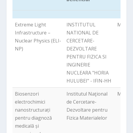
Titlu proiect
Denumire
Locali
Extreme Light
INSTITUTUL
Magur
beneficiar
Infrastructure –
NATIONAL DE
Nuclear Physics (ELI-
CERCETARE-
NP)
DEZVOLTARE
PENTRU FIZICA SI
INGINERIE
NUCLEARA "HORIA
HULUBEI" - IFIN-HH
Biosenzori
Institutul Naţional
Magur
electrochimici
de Cercetare-
nanostructurați
Dezvoltare pentru
pentru diagnoză
Fizica Materialelor
medicală și