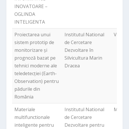
INOVATOARE –
OGLINDA
INTELIGENTA
Proiectarea unui
Institutul National
Volunt
sistem prototip de
de Cercetare
monitorizare și
Dezvoltare în
prognoză bazat pe
Silvicultura Marin
tehnici moderne ale
Dracea
teledetecției (Earth-
Observation) pentru
pădurile din
România
Materiale
Institutul National
Magur
multifunctionale
de Cercetare
inteligente pentru
Dezvoltare pentru