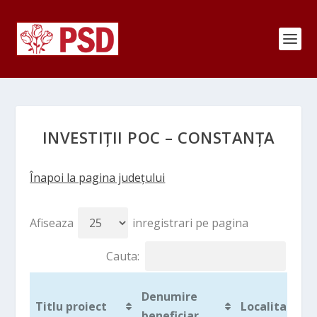
INVESTIȚII POC – CONSTANȚA
Înapoi la pagina județului
Afiseaza
inregistrari pe pagina
Cauta:
Denumire
Titlu proiect
Localitate
beneficiar