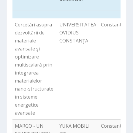
Titlu proiect
Denumire
Localitate
Cercetări asupra
UNIVERSITATEA
Constanta
beneficiar
dezvoltării de
OVIDIUS
materiale
CONSTANŢA
avansate şi
optimizare
multiscalară prin
integrarea
materialelor
nano-structurate
în sisteme
energetice
avansate
MARGO - UN
YUKA MOBILI
Constanta