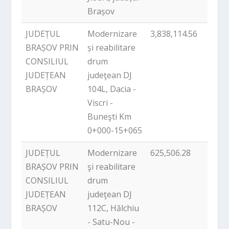
Brașov
JUDEȚUL
Modernizare
3,838,114.56
PNDL
BRAȘOV PRIN
și reabilitare
CONSILIUL
drum
JUDEȚEAN
judeţean DJ
BRAȘOV
104L, Dacia -
Viscri -
Buneşti Km
0+000-15+065
JUDEȚUL
Modernizare
625,506.28
PNDL
BRAȘOV PRIN
şi reabilitare
CONSILIUL
drum
JUDEȚEAN
judeţean DJ
BRAȘOV
112C, Hălchiu
- Satu-Nou -