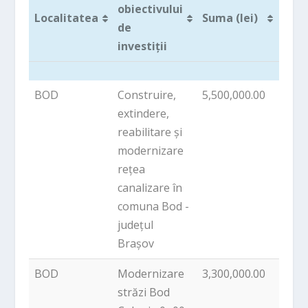
obiectivului
Pro
Localitatea
Suma (lei)
de
inves
investiții
Localitatea
Denumirea
Suma (lei)
Pro
BOD
Construire,
5,500,000.00
PNDL
obiectivului
inves
extindere,
de
reabilitare și
investiții
modernizare
rețea
canalizare în
comuna Bod -
județul
Brașov
BOD
Modernizare
3,300,000.00
PNDL
străzi Bod