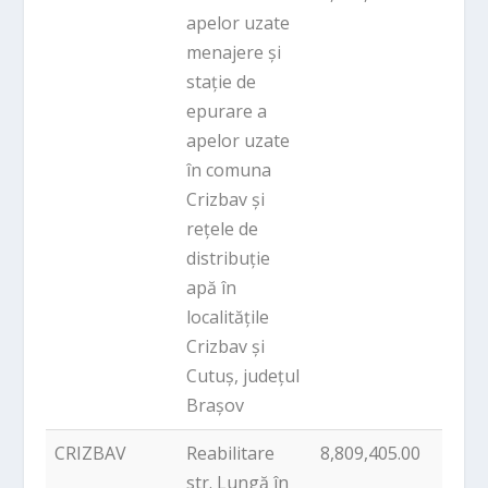
apelor uzate
menajere și
stație de
epurare a
apelor uzate
în comuna
Crizbav și
rețele de
distribuție
apă în
localitățile
Crizbav și
Cutuș, județul
Brașov
CRIZBAV
Reabilitare
8,809,405.00
PNDL
str. Lungă în