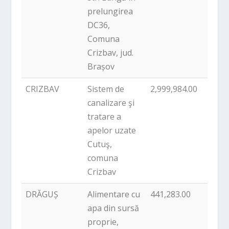
prelungirea
DC36,
Comuna
Crizbav, jud.
Brașov
CRIZBAV
Sistem de
2,999,984.00
PNDL
canalizare şi
tratare a
apelor uzate
Cutuş,
comuna
Crizbav
DRĂGUȘ
Alimentare cu
441,283.00
PNDL
apa din sursă
proprie,