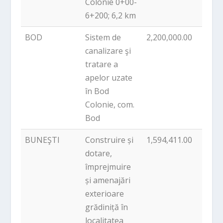
Colonie 0+00-
6+200; 6,2 km
BOD
Sistem de
2,200,000.00
PNDL
canalizare şi
tratare a
apelor uzate
în Bod
Colonie, com.
Bod
BUNEŞTI
Construire și
1,594,411.00
PNDL
dotare,
împrejmuire
și amenajări
exterioare
grădiniță în
localitatea