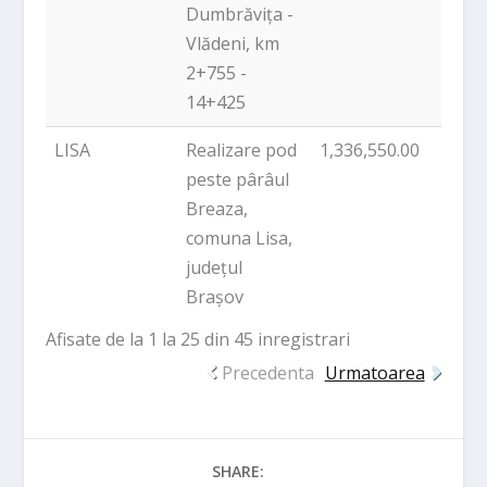
Dumbrăvița -
Vlădeni, km
2+755 -
14+425
LISA
Realizare pod
1,336,550.00
PNDL
peste pârâul
Breaza,
comuna Lisa,
județul
Brașov
Afisate de la 1 la 25 din 45 inregistrari
Precedenta
Urmatoarea
SHARE: