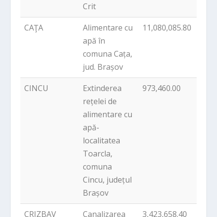
Crit
CAŢA
Alimentare cu
11,080,085.80
PNDL
apă în
comuna Cața,
jud. Brașov
CINCU
Extinderea
973,460.00
PNDL
rețelei de
alimentare cu
apă-
localitatea
Toarcla,
comuna
Cincu, județul
Brașov
CRIZBAV
Canalizarea
3,423,658.40
PNDL