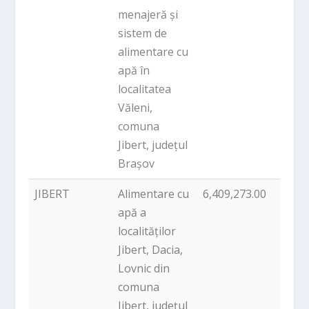
menajeră și
sistem de
alimentare cu
apă în
localitatea
Văleni,
comuna
Jibert, județul
Brașov
JIBERT
Alimentare cu
6,409,273.00
PNDL
apă a
localităților
Jibert, Dacia,
Lovnic din
comuna
Jibert, județul