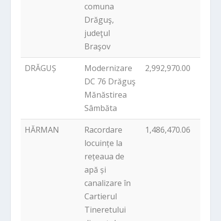
comuna
Drăguş,
judeţul
Braşov
DRĂGUȘ
Modernizare
2,992,970.00
PNDL
DC 76 Drăguş
Mănăstirea
Sâmbăta
HĂRMAN
Racordare
1,486,470.06
PNDL
locuințe la
rețeaua de
apă și
canalizare în
Cartierul
Tineretului