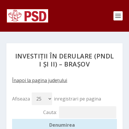
INVESTIȚII ÎN DERULARE (PNDL
I ȘI II) – BRAȘOV
Înapoi la pagina județului
Afiseaza
inregistrari pe pagina
Cauta:
Denumirea