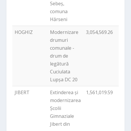
Sebeș,
comuna
Hărseni
HOGHIZ
Modernizare
3,054,569.26
PNDL
drumuri
comunale -
drum de
legătură
Cuciulata
Lupșa DC 20
JIBERT
Extinderea și
1,561,019.59
PNDL
modernizarea
Școlii
Gimnaziale
Jibert din