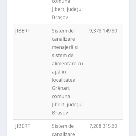
comuna
Jibert, județul
Brașov
JIBERT
Sistem de
9,378,149.80
PNDL
canalizare
menajeră și
sistem de
alimentare cu
apă în
localitatea
Grănari,
comuna
Jibert, județul
Brașov
JIBERT
Sistem de
7,208,315.60
PNDL
canalizare