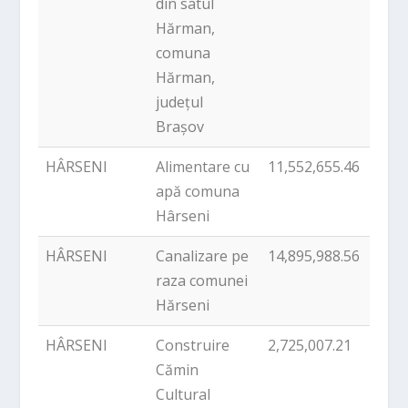
din satul
Hărman,
comuna
Hărman,
județul
Brașov
HÂRSENI
Alimentare cu
11,552,655.46
PNDL
apă comuna
Hârseni
HÂRSENI
Canalizare pe
14,895,988.56
PNDL
raza comunei
Hărseni
HÂRSENI
Construire
2,725,007.21
PNDL
Cămin
Cultural