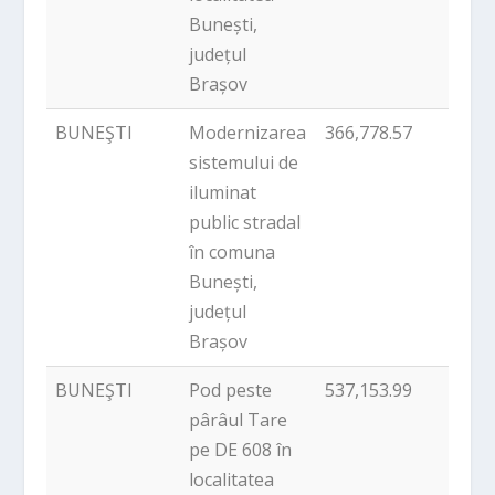
Bunești,
județul
Brașov
BUNEŞTI
Modernizarea
366,778.57
PNDL
sistemului de
iluminat
public stradal
în comuna
Bunești,
județul
Brașov
BUNEŞTI
Pod peste
537,153.99
PNDL
pârâul Tare
pe DE 608 în
localitatea