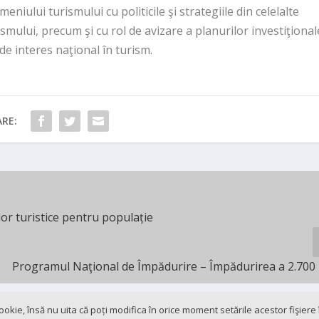
eniului turismului cu politicile şi strategiile din celelalte
mului, precum şi cu rol de avizare a planurilor investiţional
de interes naţional în turism.
RE:
or turistice pentru populație
Programul Naţional de Împădurire – Împădurirea a 2.700
 cookie, însă nu uita că poți modifica în orice moment setările acestor fişier