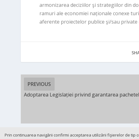
armonizarea deciziilor şi strategiilor din dom
ramuri ale economiei naționale conexe turis
aferente proiectelor publice şi/sau private 
SHA
PREVIOUS
Adoptarea Legislației privind garantarea pachetel
Prin continuarea navigării confirmi acceptarea utilizării fişierelor de tip