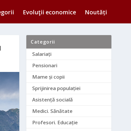
egorii
Evoluţii economice
Noutăți
Categorii
N
Salariați
Pensionari
Mame și copii
Sprijinirea populației
Asistență socială
Medici. Sănătate
Profesori. Educație