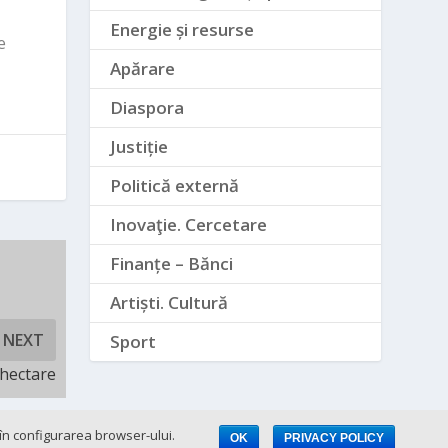
Energie și resurse
e
Apărare
Diaspora
Justiție
Politică externă
Inovaţie. Cercetare
Finanțe – Bănci
Artiști. Cultură
NEXT
Sport
 hectare
e în configurarea browser-ului.
OK
PRIVACY POLICY