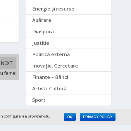
Energie și resurse
Apărare
Diaspora
Justiție
Politică externă
NEXT
Inovaţie. Cercetare
ru femei
Finanțe – Bănci
Artiști. Cultură
Sport
e în configurarea browser-ului.
OK
PRIVACY POLICY