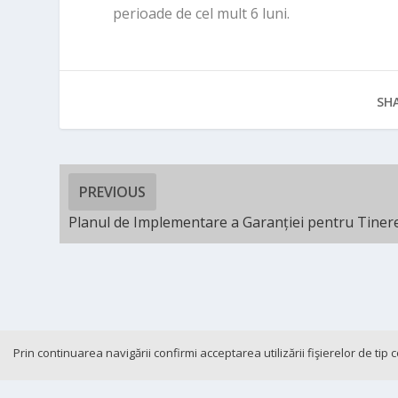
perioade de cel mult 6 luni.
SHA
PREVIOUS
Planul de Implementare a Garanției pentru Tiner
Prin continuarea navigării confirmi acceptarea utilizării fişierelor de tip
Cookie-and-GDPR
Contact