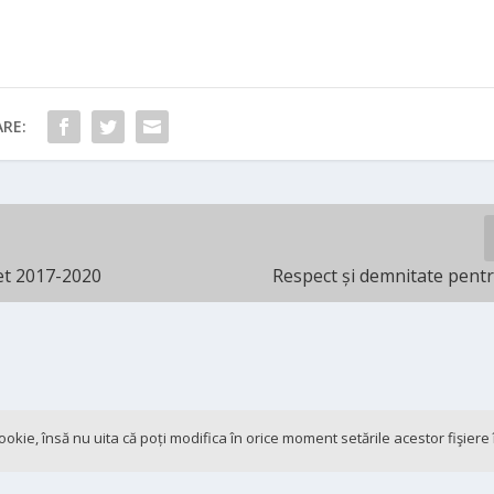
RE:
et 2017-2020
Respect și demnitate pent
 cookie, însă nu uita că poți modifica în orice moment setările acestor fişier