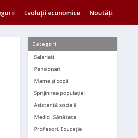
egorii
Evoluţii economice
Noutăți
Categorii
Salariați
Pensionari
Mame și copii
Sprijinirea populației
Asistență socială
Medici. Sănătate
Profesori. Educație