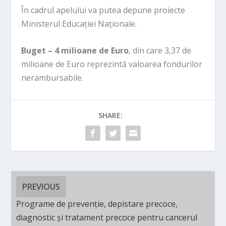
În cadrul apelului va putea depune proiecte
Ministerul Educației Naționale.
Buget – 4 milioane de Euro
, din care 3,37 de
milioane de Euro reprezintă valoarea fondurilor
nerambursabile.
SHARE:
PREVIOUS
Programe de prevenție, depistare precoce,
diagnostic și tratament precoce pentru cancerul