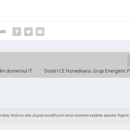
RE:
 din domeniul IT
Dotări CE Hunedoara, Grup Energetic 
 cookie, însă nu uita că poți modifica în orice moment setările acestor fişier