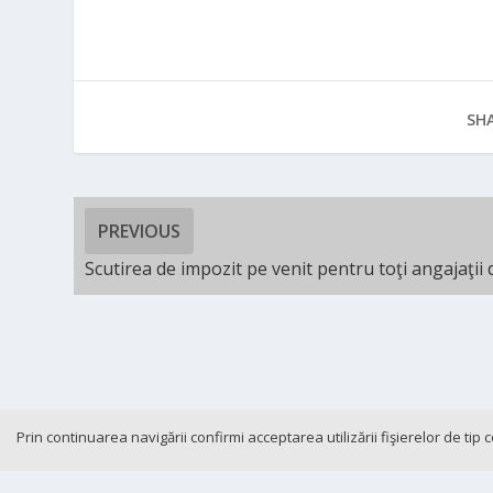
SHA
PREVIOUS
Scutirea de impozit pe venit pentru toţi angajaţii
Prin continuarea navigării confirmi acceptarea utilizării fişierelor de tip
Cookie-and-GDPR
Contact