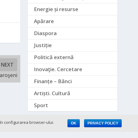
Energie și resurse
Apărare
Diaspora
Justiție
Politică externă
NEXT
Inovaţie. Cercetare
Paroşeni
Finanțe – Bănci
Artiști. Cultură
Sport
e în configurarea browser-ului.
OK
PRIVACY POLICY