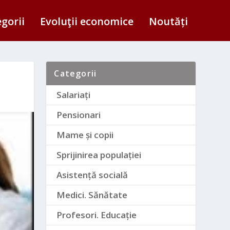
egorii
Evoluţii economice
Noutăți
Categorii
Salariați
Pensionari
Mame și copii
Sprijinirea populației
Asistență socială
Medici. Sănătate
Profesori. Educație