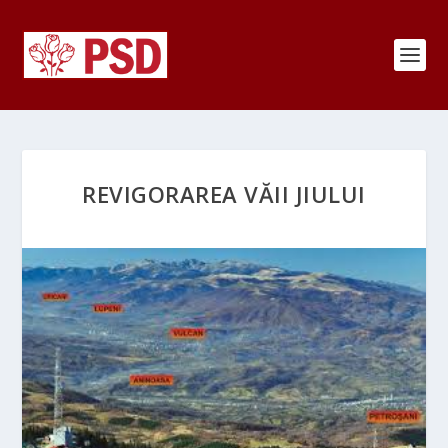
REVIGORAREA VĂII JIULUI