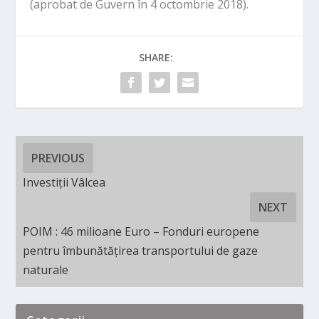
(aprobat de Guvern în 4 octombrie 2018).
SHARE:
PREVIOUS
Investiții Vâlcea
NEXT
POIM : 46 milioane Euro – Fonduri europene
pentru îmbunătățirea transportului de gaze
naturale