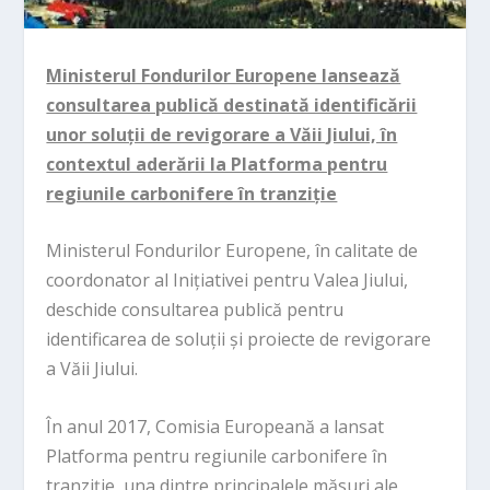
Ministerul Fondurilor Europene lansează
consultarea publică destinată identificării
unor soluții de revigorare a Văii Jiului, în
contextul aderării la Platforma pentru
regiunile carbonifere în tranziție
Ministerul Fondurilor Europene, în calitate de
coordonator al Inițiativei pentru Valea Jiului,
deschide consultarea publică pentru
identificarea de soluții și proiecte de revigorare
a Văii Jiului.
În anul 2017, Comisia Europeană a lansat
Platforma pentru regiunile carbonifere în
tranziție, una dintre principalele măsuri ale