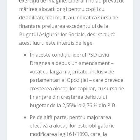
exercițiu de imagine. Liberalii nu au prevăzut
mărirea alocațiilor și pentru copiii cu
dizabilități; mai mult, au indicat ca sursă de
finanțare preluarea excedentului de la
Bugetul Asigurărilor Sociale, deși știau că
acest lucru este interzis de lege.
În aceste condiții, liderul PSD Liviu
Dragnea a depus un amendament –
votat cu largă majoritate, inclusiv de
parlamentari ai Opoziției – care prevede
creșterea alocațiilor copiilor, cu sursa de
finanțare din creșterea deficitului
bugetar de la 2,55% la 2,76 % din PIB.
Pe de altă parte, pentru majorarea
efectivă a alocațiilor este obligatorie
modificarea legii 61/1993, care, la