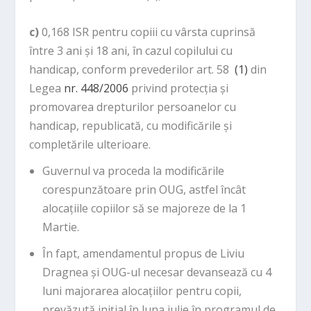
c)
0,168 ISR pentru copiii cu vârsta cuprinsă
între 3 ani și 18 ani, în cazul copilului cu
handicap, conform prevederilor art. 58
(1)
din
Legea
nr. 448/2006
privind protecția și
promovarea drepturilor persoanelor cu
handicap, republicată, cu modificările și
completările ulterioare.
Guvernul va proceda la modificările
corespunzătoare prin OUG, astfel încât
alocațiile copiilor să se majoreze de la 1
Martie.
În fapt, amendamentul propus de Liviu
Dragnea și OUG-ul necesar devansează cu 4
luni majorarea alocațiilor pentru copii,
prevăzută inițial în luna iulie în programul de