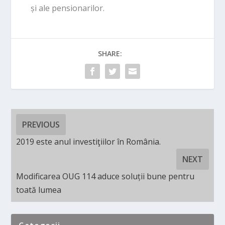
și ale pensionarilor.
SHARE:
PREVIOUS
2019 este anul investiţiilor în România.
NEXT
Modificarea OUG 114 aduce soluții bune pentru
toată lumea