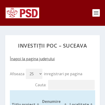
INVESTIȚII POC – SUCEAVA
Înapoi la pagina județului
Afiseaza
inregistrari pe pagina
Cauta:
Valo
Denumire
UE a
Titlu proiect
Localitate