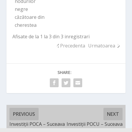
nodurilor
negre
căzătoare din
cherestea
Afisate de la 1 la 3 din 3 inregistrari
Precedenta
Urmatoarea
SHARE:
PREVIOUS
NEXT
Investiții POCA – Suceava
Investiții POCU – Suceava