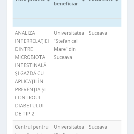
beneficiar
proi
(LEI)
Titlu proiect
Denumire
Localitate
Valo
ANALIZA
Universitatea
Suceava
7,073
beneficiar
UE a
INTERRELAŢIEI
"Stefan cel
proi
DINTRE
Mare" din
(LEI)
MICROBIOTA
Suceava
INTESTINALĂ
ŞI GAZDĂ CU
APLICAŢII ÎN
PREVENŢIA ŞI
CONTROUL
DIABETULUI
DE TIP 2
Centrul pentru
Universitatea
Suceava
11,30