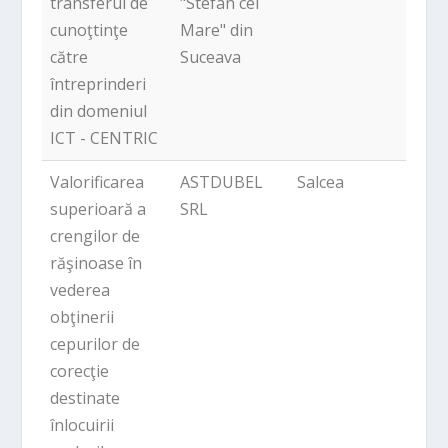
transferul de
"Stefan cel
cunoţtinţe
Mare" din
către
Suceava
întreprinderi
din domeniul
ICT - CENTRIC
Valorificarea
ASTDUBEL
Salcea
713,9
superioară a
SRL
crengilor de
răşinoase în
vederea
obţinerii
cepurilor de
corecţie
destinate
înlocuirii