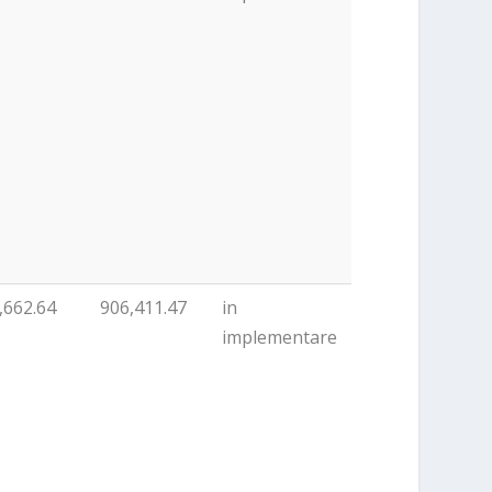
,662.64
906,411.47
in
implementare