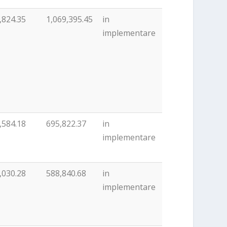
,824.35
1,069,395.45
in
implementare
,584.18
695,822.37
in
implementare
,030.28
588,840.68
in
implementare