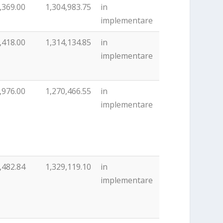
,369.00
1,304,983.75
in
a
valoare
proiect
implementare
iectului
proiect
)
,418.00
1,314,134.85
in
implementare
,976.00
1,270,466.55
in
implementare
,482.84
1,329,119.10
in
implementare