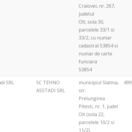
Craiovei, nr. 267,
judetul
Olt, sola 30,
parcelele 33/1 si
33/2, cu numar
cadastral 53854 si
numar de carte
funciara
53854
adi SRL
SC TEHNO
municipiul Slatina,
499
ASSTADI SRL
str.
Prelungirea
Pitesti, nr. 1, judet
Olt (sola 22,
parcelele 10/2 si
11/2).