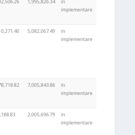
02,506.26
1,995,826.34
in
implementare
10,271.40
5,082,067.49
in
implementare
78,718.82
7,005,843.86
in
implementare
,188.83
2,005,696.79
in
implementare