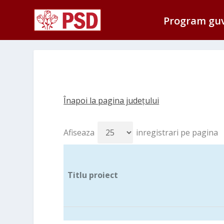
Program gu
Înapoi la pagina județului
Afiseaza
inregistrari pe pagina
Titlu proiect
Titlu proiect