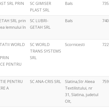
AST SRL PRIN
SC GIMISER
Bals
735
beneficiar
UE 
PLAST SRL
pro
(LEI
 GETAH SRL prin
SC LUBRI-
Bals
740
ea lemnului în
GETAH SRL
ITATII WORLD
SC WORLD
Scornicesti
722
TRANS SYSTEMS
 PRIN
SRL
ICE PENTRU
TIE PENTRU
SC ANA-CRIS SRL
Slatina,Str Aleea
759
ERE A
Textilistului, nr
31, Slatina, judetul
Olt,