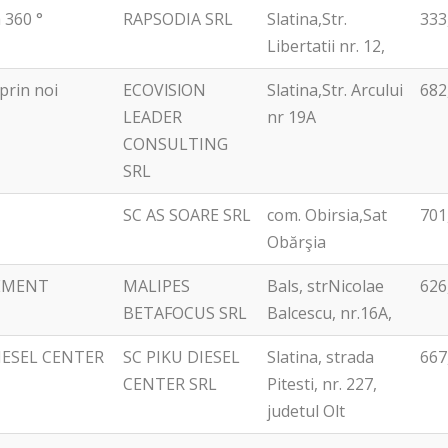
a 360 °
RAPSODIA SRL
Slatina,Str.
333
Libertatii nr. 12,
 prin noi
ECOVlSlON
Slatina,Str. Arcului
682
LEADER
nr 19A
CONSULTING
SRL
SC AS SOARE SRL
com. Obirsia,Sat
701
Obărşia
REMENT
MALIPES
Bals, strNicolae
626
BETAFOCUS SRL
Balcescu, nr.16A,
 DIESEL CENTER
SC PIKU DIESEL
Slatina, strada
667
CENTER SRL
Pitesti, nr. 227,
judetul Olt