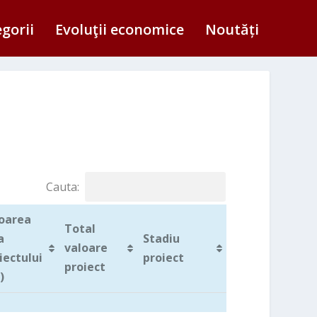
egorii
Evoluţii economice
Noutăți
Cauta:
oarea
Total
a
Stadiu
valoare
iectului
proiect
proiect
)
oarea
Total
Stadiu