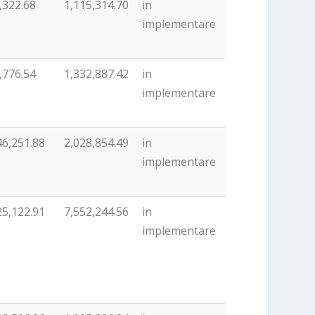
,322.68
1,115,314.70
in
implementare
,776.54
1,332,887.42
in
implementare
46,251.88
2,028,854.49
in
implementare
25,122.91
7,552,244.56
in
implementare