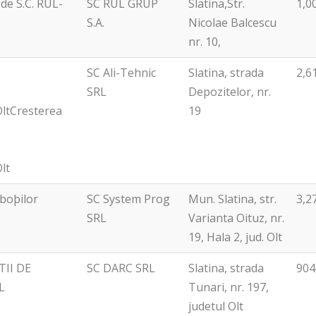
de S.C. RUL-
SC RUL GRUP
Slatina,Str.
1,0
S.A.
Nicolae Balcescu
nr. 10,
SC Ali-Tehnic
Slatina, strada
2,6
SRL
Depozitelor, nr.
 OltCresterea
19
lt
oboþilor
SC System Prog
Mun. Slatina, str.
3,2
SRL
Varianta Oituz, nr.
19, Hala 2, jud. Olt
II DE
SC DARC SRL
Slatina, strada
904
L
Tunari, nr. 197,
judetul Olt