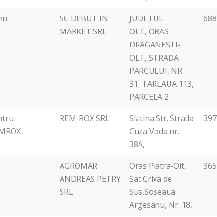
ren
SC DEBUT IN
JUDETUL
688
MARKET SRL
OLT, ORAS
DRAGANESTI-
OLT, STRADA
PARCULUI, NR.
31, TARLAUA 113,
PARCELA 2
ntru
REM-ROX SRL
Slatina,Str. Strada
397
REMROX
Cuza Voda nr.
38A,
AGROMAR
Oras Piatra-Olt,
365
ANDREAS PETRY
Sat Criva de
SRL
Sus,Soseaua
Argesanu, Nr. 18,