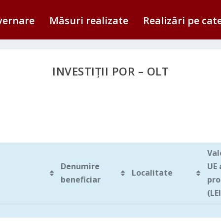
vernare
Măsuri realizate
Realizări pe cat
INVESTIȚII POR – OLT
Val
Denumire
UE 
Localitate
beneficiar
pro
(LEI
Denumire
Localitate
Val