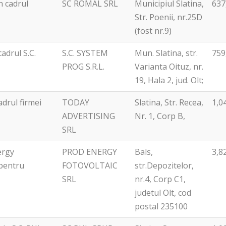
in cadrul
SC ROMAL SRL
Municipiul Slatina,
637
Str. Poenii, nr.25D
(fost nr.9)
adrul S.C.
S.C. SYSTEM
Mun. Slatina, str.
759
PROG S.R.L.
Varianta Oituz, nr.
19, Hala 2, jud. Olt;
adrul firmei
TODAY
Slatina, Str. Recea,
1,0
ADVERTISING
Nr. 1, Corp B,
SRL
nergy
PROD ENERGY
Bals,
3,8
 pentru
FOTOVOLTAIC
str.Depozitelor,
SRL
nr.4, Corp C1,
judetul Olt, cod
postal 235100