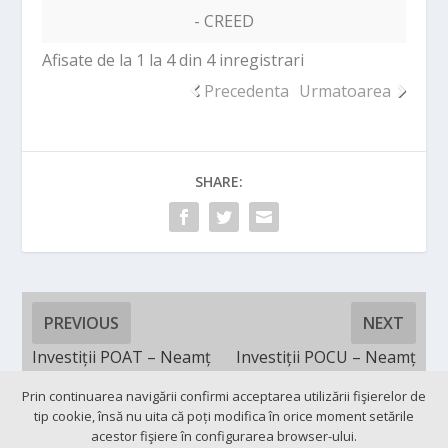
- CREED
Afisate de la 1 la 4 din 4 inregistrari
Precedenta
Urmatoarea
SHARE:
PREVIOUS
NEXT
Investiții POAT – Neamț
Investiții POCU – Neamț
Prin continuarea navigării confirmi acceptarea utilizării fişierelor de
tip cookie, însă nu uita că poți modifica în orice moment setările
acestor fişiere în configurarea browser-ului.