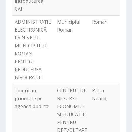
introducerea
CAF
ADMINISTRAȚIE
Municipiul
Roman
2,2
ELECTRONICĂ
Roman
LA NIVELUL
MUNICIPIULUI
ROMAN
PENTRU
REDUCEREA
BIROCRAȚIEI
Tinerii au
CENTRUL DE
Patra
763
prioritate pe
RESURSE
Neamț
agenda publica!
ECONOMICE
SI EDUCATIE
PENTRU
DEZVOLTARE