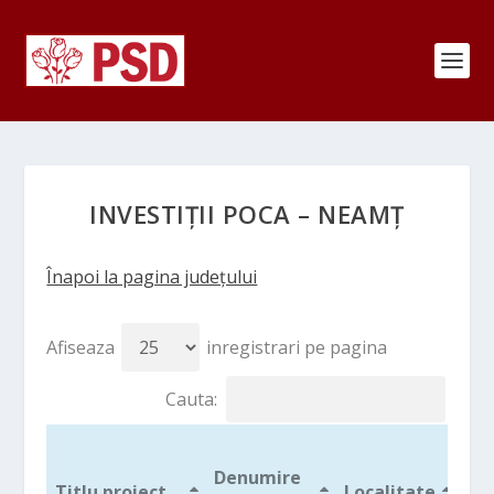
INVESTIȚII POCA – NEAMȚ
Înapoi la pagina județului
Afiseaza
inregistrari pe pagina
Cauta:
Va
Denumire
UE
Titlu proiect
Localitate