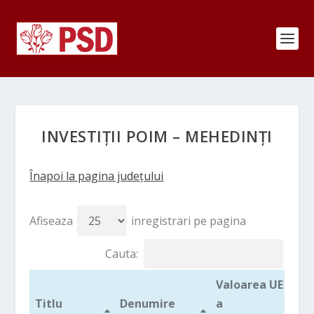
INVESTIȚII POIM – MEHEDINȚI
Înapoi la pagina județului
Afiseaza
inregistrari pe pagina
Cauta:
Valoarea UE
T
Titlu
Denumire
a
v