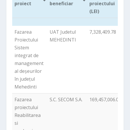
proiect
beneficiar
proiectului
p
(LEI)
Titlu
Denumire
Valoarea UE
T
Fazarea
UAT Judetul
7,328,409.78
1
proiect
beneficiar
a
v
Proiectului
MEHEDINTI
proiectului
p
Sistem
(LEI)
integrat de
management
al deșeurilor
în județul
Mehedinti
Fazarea
S.C. SECOM S.A.
169,457,006.00
2
proiectului
Reabilitarea
si