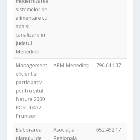
modernizarea
sistemelor de
alimentare cu
apa si
canalizare in
judetul
Mehedinti
Management
APM Mehedinți
796,611.37
9
eficient si
participativ
pentru situl
Natura 2000
ROSCI0432
Prunisor
Elaborarea
Asociația
652,492.17
7
planului de
Regională