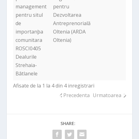
management
pentru
pentru situl
Dezvoltarea
de
Antreprenorială
importanþa
Oltenia (ARDA
comunitara
Oltenia)
ROSCI0405
Dealurile
Strehaia-
Bâtlanele
Afisate de la 1 la 4 din 4 inregistrari
Precedenta
Urmatoarea
SHARE: