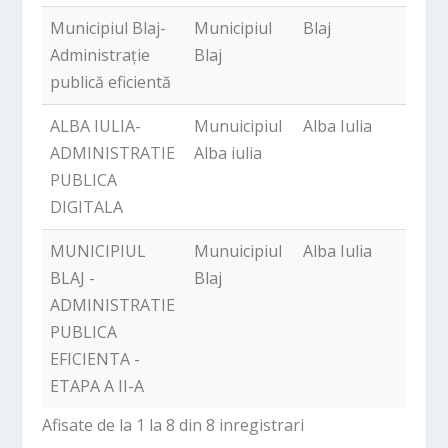
Municipiul Blaj-
Municipiul
Blaj
223,
Administrație
Blaj
publică eficientă
ALBA IULIA-
Munuicipiul
Alba Iulia
1,22
ADMINISTRATIE
Alba iulia
PUBLICA
DIGITALA
MUNICIPIUL
Munuicipiul
Alba Iulia
2,23
BLAJ -
Blaj
ADMINISTRATIE
PUBLICA
EFICIENTA -
ETAPA A II-A
Afisate de la 1 la 8 din 8 inregistrari