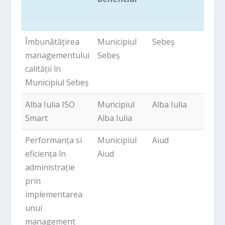
Titlu proiect
Denumire
Localitate
Fon
Îmbunătățirea
Municipiul
Sebeș
352,
beneficiar
UE
managementului
Sebeș
calității în
Municipiul Sebeș
Alba Iulia ISO
Muncipiul
Alba Iulia
359,
Smart
Alba Iulia
Performanța si
Municipiul
Aiud
336,
eficiența în
Aiud
administrație
prin
implementarea
unui
management