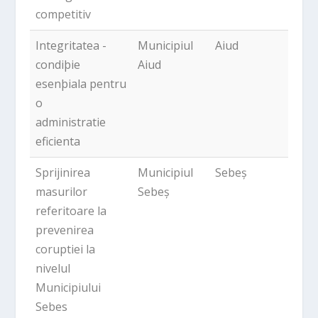
competitiv
Integritatea -
Municipiul
Aiud
243,
condiþie
Aiud
esenþiala pentru
o
administratie
eficienta
Sprijinirea
Municipiul
Sebeș
234,
masurilor
Sebeș
referitoare la
prevenirea
coruptiei la
nivelul
Municipiului
Sebes