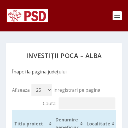
INVESTIȚII POCA – ALBA
Înapoi la pagina județului
Afiseaza
inregistrari pe pagina
Cauta:
Denumire
Fon
Titlu proiect
Localitate
beneficiar
UE