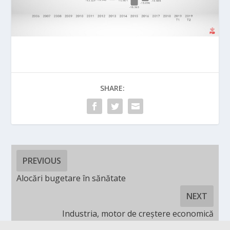
SHARE:
PREVIOUS
Alocări bugetare în sănătate
NEXT
Industria, motor de creștere economică