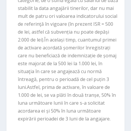
categorie, de o sumă egală cu salariul de bază
stabilit la data angajării tinerilor, dar nu mai
mult de patru ori valoarea indicatorului social
de referinţă în vigoare (în prezent ISR = 500
de lei, astfel că subvenția nu poate depăși
2.000 de lei).În același timp, cuantumul primei
de activare acordată șomerilor înregistrați
care nu beneficiază de indemnizație de șomaj
este majorat de la 500 lei la 1.000 lei, în
situaţia în care se angajează cu normă
întreagă, pentru o perioadă de cel puțin 3
luni.Astfel, prima de activare, în valoare de
1.000 de lei, se va plăti în două tranșe, 50% în
luna următoare lunii în care s-a solicitat
acordarea ei și 50% în luna următoare
expirării perioadei de 3 luni de la angajare.