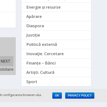
Energie și resurse
Apărare
Diaspora
Justiție
Politică externă
Inovaţie. Cercetare
NEXT
Finanțe – Bănci
obiliare
Artiști. Cultură
Sport
e în configurarea browser-ului.
OK
PRIVACY POLICY