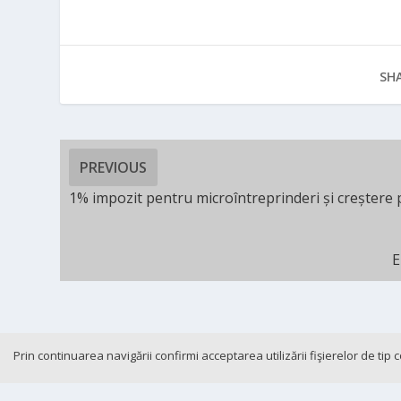
SHA
PREVIOUS
1% impozit pentru microîntreprinderi și creștere p
E
Prin continuarea navigării confirmi acceptarea utilizării fişierelor de tip
Cookie-and-GDPR
Contact