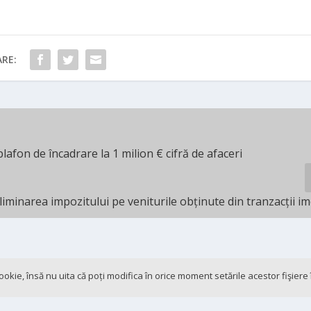
RE:
lafon de încadrare la 1 milion € cifră de afaceri
liminarea impozitului pe veniturile obținute din tranzacții im
 cookie, însă nu uita că poți modifica în orice moment setările acestor fişier