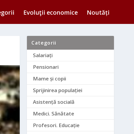
egorii
Evoluţii economice
Noutăți
Categorii
Salariați
Pensionari
Mame și copii
Sprijinirea populației
Asistență socială
Medici. Sănătate
Profesori. Educație