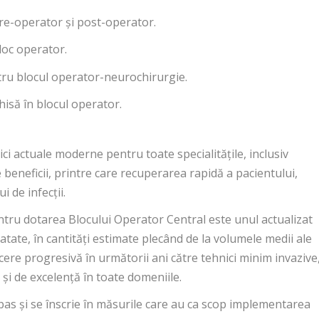
pre-operator și post-operator.
loc operator.
tru blocul operator-neurochirurgie.
isă în blocul operator.
ci actuale moderne pentru toate specialitățile, inclusiv
beneficii, printre care recuperarea rapidă a pacientului,
i de infecții.
entru dotarea Blocului Operator Central este unul actualizat
atate, în cantități estimate plecând de la volumele medii ale
cere progresivă în următorii ani către tehnici minim invazive
ar și de excelență în toate domeniile.
pas și se înscrie în măsurile care au ca scop implementarea