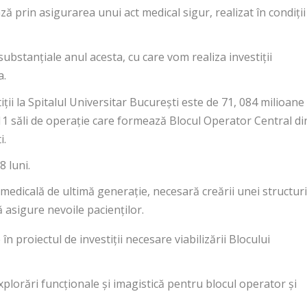
ză prin asigurarea unui act medical sigur, realizat în condiții
substanțiale anul acesta, cu care vom realiza investiții
a.
ții la Spitalul Universitar București este de 71, 084 milioane
e 11 săli de operație care formează Blocul Operator Central di
i.
8 luni.
medicală de ultimă generație, necesară creării unei structur
 asigure nevoile pacienților.
n proiectul de investiții necesare viabilizării Blocului
plorări funcționale și imagistică pentru blocul operator și