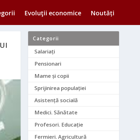
egorii
Evoluţii economice
Noutăți
Categorii
UI
Salariați
Pensionari
Mame și copii
Sprijinirea populației
Asistență socială
Medici. Sănătate
Profesori. Educație
Fermieri. Agricultură