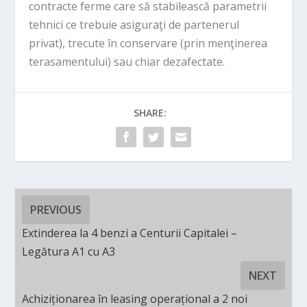
contracte ferme care să stabilească parametrii
tehnici ce trebuie asiguraţi de partenerul
privat), trecute în conservare (prin menţinerea
terasamentului) sau chiar dezafectate.
SHARE:
PREVIOUS
Extinderea la 4 benzi a Centurii Capitalei –
Legătura A1 cu A3
NEXT
Achiziționarea în leasing operațional a 2 noi