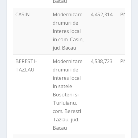
Bacau
CASIN
Modernizare
4,452,314
PNDR
drumuri de
interes local
in com. Casin,
jud. Bacau
BERESTI-
Modernizare
4,538,723
PNDR
TAZLAU
drumuri de
interes local
in satele
Bosoteni si
Turluianu,
com. Beresti
Tazlau, jud.
Bacau