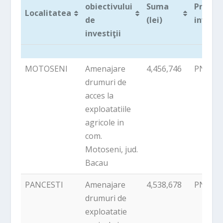
obiectivului
Suma
Progr
Localitatea
de
(lei)
investi
investiţii
Localitatea
Denumirea
Suma
Progr
MOTOSENI
Amenajare
4,456,746
PNDR
obiectivului
(lei)
investi
drumuri de
de
acces la
investiţii
exploatatiile
agricole in
com.
Motoseni, jud.
Bacau
PANCESTI
Amenajare
4,538,678
PNDR
drumuri de
exploatatie