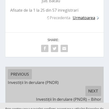
jud. Bacau
Afisate de la 1 la 25 din 57 inregistrari
Precedenta
Urmatoarea
SHARE:
PREVIOUS
Investiții în derulare (PNDR)
NEXT
Investiții în derulare (PNDR) – Bihor
Prin continuarea navigării confirmi acceptarea utilizării fişierelor de