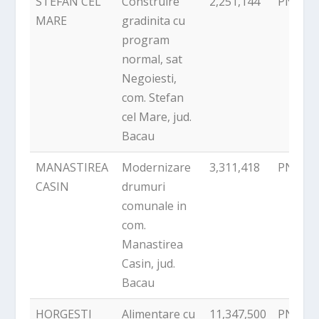
STEFAN CEL
Construire
2,251,144
PNDR
MARE
gradinita cu
program
normal, sat
Negoiesti,
com. Stefan
cel Mare, jud.
Bacau
MANASTIREA
Modernizare
3,311,418
PNDR
CASIN
drumuri
comunale in
com.
Manastirea
Casin, jud.
Bacau
HORGESTI
Alimentare cu
11,347,500
PNDR