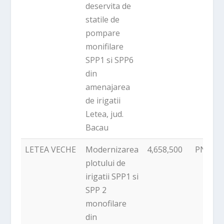
deservita de
statile de
pompare
monifilare
SPP1 si SPP6
din
amenajarea
de irigatii
Letea, jud.
Bacau
LETEA VECHE
Modernizarea
4,658,500
PNDR
plotului de
irigatii SPP1 si
SPP 2
monofilare
din