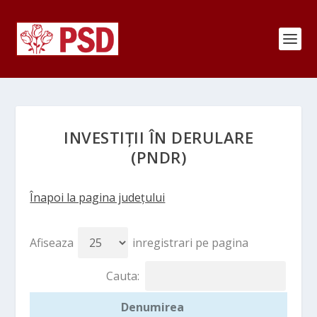
INVESTIȚII ÎN DERULARE
(PNDR)
Înapoi la pagina județului
Afiseaza
inregistrari pe pagina
Cauta:
Denumirea