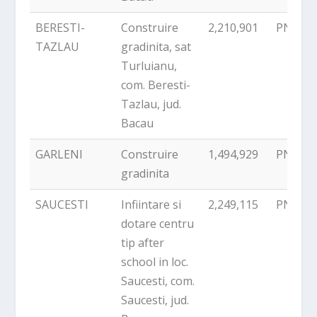
BERESTI-
Construire
2,210,901
PNDR
TAZLAU
gradinita, sat
Turluianu,
com. Beresti-
Tazlau, jud.
Bacau
GARLENI
Construire
1,494,929
PNDR
gradinita
SAUCESTI
Infiintare si
2,249,115
PNDR
dotare centru
tip after
school in loc.
Saucesti, com.
Saucesti, jud.