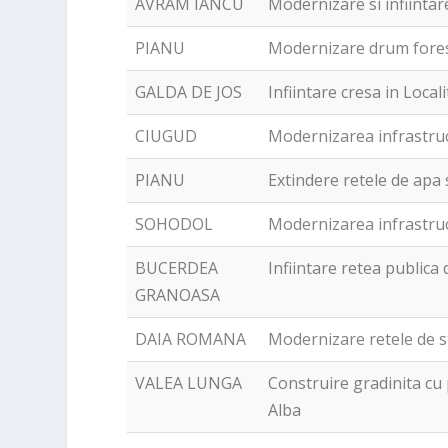
AVRAM IANCU
Modernizare si infiinta
PIANU
Modernizare drum fores
GALDA DE JOS
Infiintare cresa in Loca
CIUGUD
Modernizarea infrastruc
PIANU
Extindere retele de apa 
SOHODOL
Modernizarea infrastruc
BUCERDEA
Infiintare retea public
GRANOASA
DAIA ROMANA
Modernizare retele de 
VALEA LUNGA
Construire gradinita c
Alba