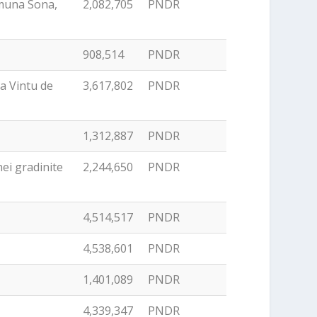
omuna Sona,
2,082,705
PNDR
908,514
PNDR
a Vintu de
3,617,802
PNDR
1,312,887
PNDR
nei gradinite
2,244,650
PNDR
4,514,517
PNDR
4,538,601
PNDR
a
1,401,089
PNDR
4,339,347
PNDR