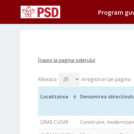
Program gu
Înapoi la pagina județului
Afiseaza
inregistrari pe pagina
Localitatea
Denumirea obiectivului
Localitatea
Denumirea obiectivului
ORAS CUGIR
Construire, modernizare