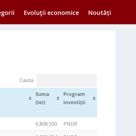
egorii
Evoluţii economice
Noutăți
Cauta:
Suma
Program
(lei)
investiţii
Suma
Program
6,808,500
PNDR
(lei)
investiţii