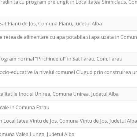
radinita cu program prelungit in Localitatea Sinmiclaus, C
Sat Pianu de Jos, Comuna Pianu, Judetul Alba
e retea de alimentare cu apa potabila si apa uzata in Comun
program normal ”Prichindelul” in Sat Farau, Com. Farau
socio-educative la nivelul comunei Ciugud prin construirea u
alitatile Inoc si Unirea, Comuna Unirea, Judetul Alba
cale in Comuna Farau
 Localitatea Vintu de Jos, Comuna Vintu de Jos, Judetul Alb
Comuna Valea Lunga, Judetul Alba