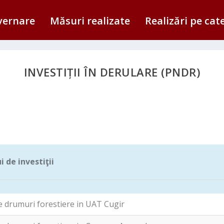
vernare
Măsuri realizate
Realizări pe cat
INVESTIȚII ÎN DERULARE (PNDR)
 de investiţii
 de investiţii
 drumuri forestiere in UAT Cugir